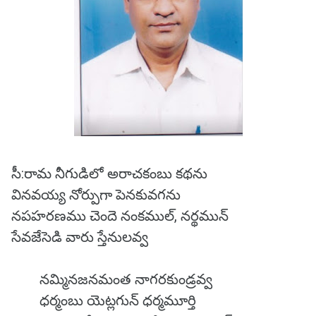
సీ:రామ నీగుడిలో అరాచకంబు కథను
వినవయ్య నోర్పుగా పెనకువగను
నపహరణము చెందె నంకముల్, నర్థమున్
సేవజేసెడి వారు స్తేనులవ్వ
నమ్మినజనమంత నాగరకుండ్రవ్వ
ధర్మంబు యెట్లగున్ ధర్మమూర్తి