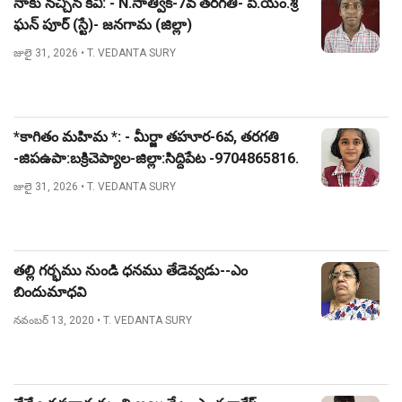
నాకు నచ్చిన కవి: - N.సాత్విక్-7వ తరగతి- పి.యం.శ్రీ
ఘన్ పూర్ (స్టే)- జనగామ (జిల్లా)
జులై 31, 2026
• T. VEDANTA SURY
*కాగితం మహిమ *: - మీర్జా తహూర-6వ, తరగతి
-జిపఉపా:బక్రిచెప్యాల-జిల్లా:సిద్దిపేట -9704865816.
జులై 31, 2026
• T. VEDANTA SURY
తల్లి గర్భము నుండి ధనము తేడెవ్వడు--ఎం
బిందుమాధవి
నవంబర్ 13, 2020
• T. VEDANTA SURY