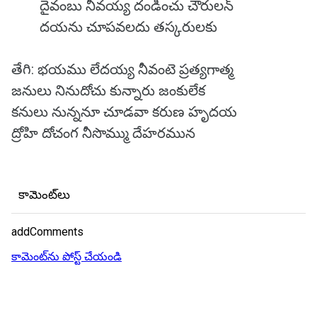
దైవంబు నీవయ్య దండించు చౌరులన్
దయను చూపవలదు తస్కరులకు
తేగి: భయము లేదయ్య నీవంటె ప్రత్యగాత్మ
జనులు నినుదోచు కున్నారు జంకులేక
కనులు నున్ననూ చూడవా కరుణ హృదయ
ద్రోహి దోచంగ నీసొమ్ము దేహరమున
కామెంట్‌లు
addComments
కామెంట్‌ను పోస్ట్ చేయండి