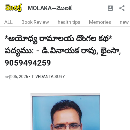
MOLAKA--మొలక
ALL
Book Review
health tips
Memories
new
*అయోధ్య రామాలయ దొంగల కథ*
పద్యము: - డి.వినాయక రావు, భైంసా,
9059494259
జులై 05, 2026
• T. VEDANTA SURY