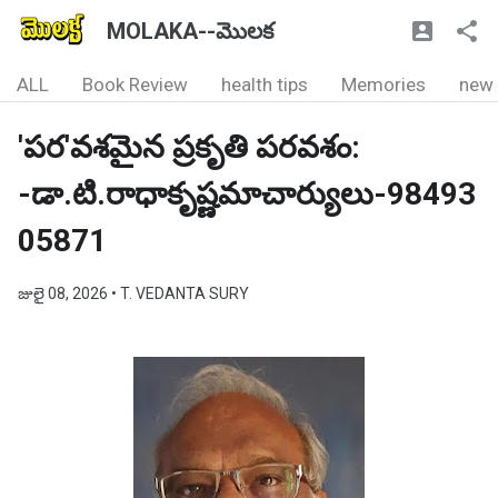
MOLAKA--మొలక
ALL
Book Review
health tips
Memories
new
'పర'వశమైన ప్రకృతి పరవశం:
-డా.టి.రాధాకృష్ణమాచార్యులు-98493
05871
జులై 08, 2026
• T. VEDANTA SURY