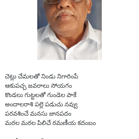
చెట్లు చేమలతో నిండు నిగారింపే
ఆకుపచ్చ జవరాలు సోయగం
కొండలు గుట్టలతో గుండెల పాకే
అందాలరాశి పల్లె పడుచు నవ్వు
పరవశించే మనసు జానపదం
మరల మరల పిలిచే రమణీయ కదంబం