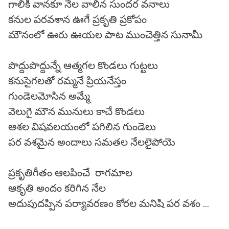
గాలికీ వానకూ నేల వాలిన సుందర వనాలు
కనుల పరవశాన ఊగే ప్రకృతి ప్రకోపం
మౌనంలో ఊరు ఊయల పాట ముంచెత్తిన సునామీ
పొద్దుపొద్దున్నే ఆత్మగల కొండలు గుట్టలు
కనుసైగలతో రమ్మనే ప్రియనేస్తం
గుండెలమోసిన అమ్మే
వెలుగై మౌన మునులు కాచే కొండలు
ఆశల విషవలయంలో పగిలిన గుండెలు
పర వశమైన అందాలు సమతల నేలలైపోయె
ప్రకృతిగీతం ఆలపించే రాగమాల
ఆకృతి అందం కరిగిన నేల
అదుపుదప్పిన పర్యావరణం కోరల మనిషి పర వశం ...