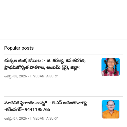
Popular posts
చుక్కల జింక, కోయిల : - జె. శరణ్య, 8వ తరగతి,
ప్రాథమికోన్నత పాఠశాల, ఆంబమ్ (వై), జిల్లా:
నిజామాబాద్.
ఆగస్టు 08, 2026
• T. VEDANTA SURY
మానసిక స్థిరాంకం నాన్న!!: - కె ఎస్ అనంతాచార్య
-కరీంనగర్--9441195765
ఆగస్టు 07, 2026
• T. VEDANTA SURY