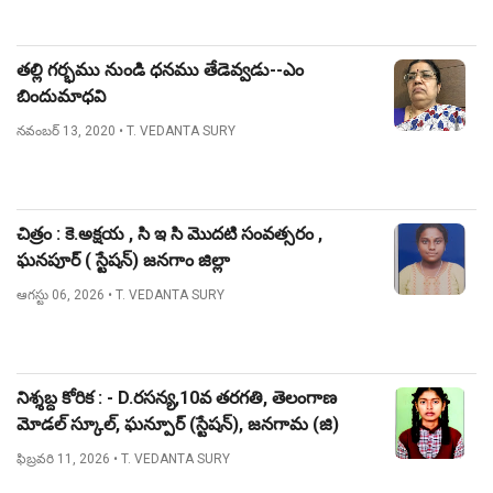
తల్లి గర్భము నుండి ధనము తేడెవ్వడు--ఎం
బిందుమాధవి
నవంబర్ 13, 2020
• T. VEDANTA SURY
చిత్రం : కె.అక్షయ , సి ఇ సి మొదటి సంవత్సరం ,
ఘనపూర్ ( స్టేషన్) జనగాం జిల్లా
ఆగస్టు 06, 2026
• T. VEDANTA SURY
నిశ్శబ్ద కోరిక : - D.రసన్య,10వ తరగతి, తెలంగాణ
మోడల్ స్కూల్, ఘన్పూర్ (స్టేషన్), జనగామ (జి)
ఫిబ్రవరి 11, 2026
• T. VEDANTA SURY