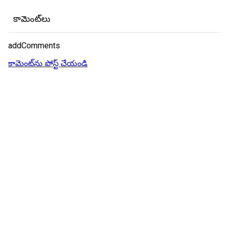
కామెంట్‌లు
addComments
కామెంట్‌ను పోస్ట్ చేయండి