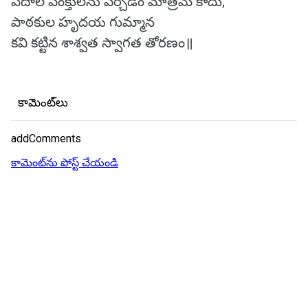
పదాల పంక్తులను పేర్చడం మాత్రమే కాదు;
పాఠకుల హృదయ గుమ్మాన
కవి కట్టిన శాశ్వత స్వాగత తోరణం॥
కామెంట్‌లు
addComments
కామెంట్‌ను పోస్ట్ చేయండి