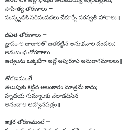
తేనెలొలికే తల్లి భాషకు తిలకమయ్యే అక్షరవల్లులు;
సాహిత్య తోరణాలు —
సంస్కృతికి సిరిసంపదలు చేకూర్చే సరస్వతీ హారాలు॥
జీవిత తోరణాలు —
జ్ఞాపకాల జాజులతో జతకట్టిన అనుభవాల దండలు;
అనుబంధ తోరణాలు —
ఆత్మలను ఒక్కటిగా అల్లే అపురూప అనురాగమాలలు॥
తోరణమంటే —
తలుపుకు కట్టిన అలంకారం మాత్రమే కాదు;
హృదయ గుమ్మాలకు వేలాడదీసిన
ఆనందాల ఆహ్వానపత్రం॥
అక్షర తోరణమంటే —