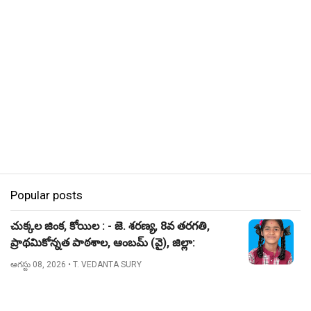
Popular posts
చుక్కల జింక, కోయిల : - జె. శరణ్య, 8వ తరగతి,
ప్రాథమికోన్నత పాఠశాల, ఆంబమ్ (వై), జిల్లా:
నిజామాబాద్.
ఆగస్టు 08, 2026
• T. VEDANTA SURY