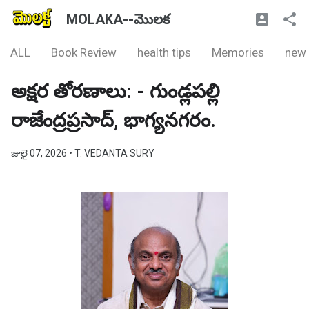
MOLAKA--మొలక
ALL
Book Review
health tips
Memories
new
అక్షర తోరణాలు: - గుండ్లపల్లి
రాజేంద్రప్రసాద్, భాగ్యనగరం.
జులై 07, 2026
• T. VEDANTA SURY