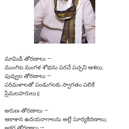
మామిడి తోరణాలు —
ముంగిట మంగళ శోభను పరచే పచ్చని ఆశలు;
పువ్వుల తోరణాలు —
పరిమళాలతో పండుగలకు స్వాగతం పలికే
ప్రేమలహరులు॥
అరుణ తోరణాలు —
ఆకాశాన ఉదయరాగాలను అల్లే సూర్యకిరణాలు;
అక్షర తోరణాలు —