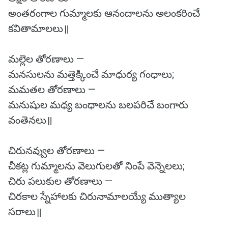
అంతరంగాల గుమ్మాలకు ఆనందాలను అలంకరించే
కవితామాలలు॥
మల్లెల తోరణాలు —
మనసులను మత్తెక్కించే మాధుర్య గంధాలు;
మమతల తోరణాలు —
మనుషుల మధ్య బంధాలను బలపరిచే బంగారు
వంతెనలు॥
చిరునవ్వుల తోరణాలు —
చీకట్ల గుమ్మాలను వెలుగులతో నింపే వెన్నెలలు;
చిరు పలుకుల తోరణాలు —
చిరకాల స్నేహాలకు చిరునామాలయ్యే ముత్యాల
సరాలు॥