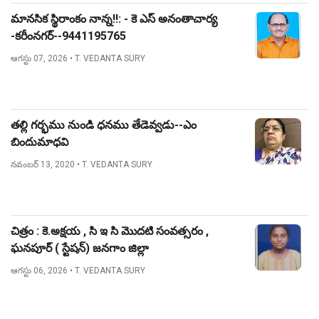
మానసిక స్థిరాంకం నాన్న!!: - కె ఎస్ అనంతాచార్య
-కరీంనగర్--9441195765
ఆగస్టు 07, 2026
• T. VEDANTA SURY
తల్లి గర్భము నుండి ధనము తేడెవ్వడు--ఎం
బిందుమాధవి
నవంబర్ 13, 2020
• T. VEDANTA SURY
చిత్రం : కె.అక్షయ , సి ఇ సి మొదటి సంవత్సరం ,
ఘనపూర్ ( స్టేషన్) జనగాం జిల్లా
ఆగస్టు 06, 2026
• T. VEDANTA SURY