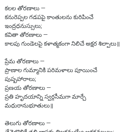
కలల తోరణాలు —
కనురెప్పల గడపపై కాంతులను కురిపించే
ఇంద్రధనుస్సులు;
కవితా తోరణాలు —
కాలపు గుండెలపై కళాత్మకంగా నిలిచే అక్షర శిల్పాలు॥
ప్రేమ తోరణాలు —
ప్రాణాల గుమ్మానికి పరిమళాలు పూయించే
పుష్పహారాలు;
ప్రణయ తోరణాలు —
ప్రతి హృదయాన్ని స్వర్గసీమగా మార్చే
మధురానుభూతులు॥
తెలుగు తోరణాలు —