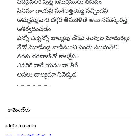
పదిపైసలకి పుల్ల ఐసుక్రీములు తినడం
సినిమా గాయని సుశీలత్తయ్య వచ్చిందని
అమ్మమ్మ వారి దగ్గర తీసుకెళితే ఆమె నమస్కరిస్తే
ఆశీర్వదించడం
ఎన్నో ఎన్నెన్నో బాల్యపు వేసవి శెలవుల మాధుర్యం
నేడో మూడేండ్ల వాడినుంచి పండు ముదుసలి
వరకు చరవాణితో కాలక్షేపం
ఎవరికి వారే యమునా తీరే
అసలు బాల్యమా నీవెక్కడ
...........................
కామెంట్‌లు
addComments