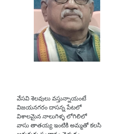
వేసవి శెలవులు వస్తున్నాయంటే
విజయనగరం దాసన్న పేటలో
విశాలమైన నాలుగిళ్ళ లోగిలిలో
వాసు తాతయ్య ఇంటికి అమ్మతో కలసి