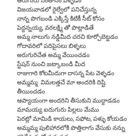
ఆరుగురు సంతానం వెళ్ళడం
విజయవాడలో రైల్వేలో పనిచేస్తున్న
నాన్న పొగబండి ఎక్కిస్తే కిటికీ సీట్ కోసం
పెద్దన్నయ్య, వరలక్ష్మి తో పొట్లాడితే
అమ్మ నాలుగు నడ్డిమీద చరచి కూర్చోబెట్టడం
గోదావరిలో పదిపైసలు బిళ్ళలు
అరుగురిచేత అమ్మ వేయించడం
స్టేషన్ నుంచి జట్కాబండి మీద
రాజుగారి కోటమీదుగా దాసన్న పేట వెళ్ళడం
అమ్మమ్మ విమలత్తచే మా అందరికి దిష్టి
తీయించడం
ఆప్యాయంగా అందరిని తీసుకుని ముద్దాడడం
మామయ్య ఐదుగురు పిల్లలు మేము
పెరట్లో మామిడి కాయలు, సఫోట, పళ్ళు కోయడం
అమ్మమ్మ పులిహారలోకి పొత్తిలాగు వేసుకు నన్ను