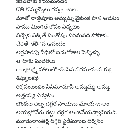
కరివేపాకు కోయమనడం
కోతి కొమ్మచ్చెలు గవ్వలాటలు
మాతో రాత్రిపూట అమ్మమ్మ వైకుంఠ పాళి ఆడటం
పాము మింగితే కోపం ఎడ్వటం
నిచ్చెన ఎక్కితే సంతోషం పరమపద సోపానం
చేరితే కలిగిన ఆనందం
అగ్రహరపు వీధిలో ఐదురోజుల పెళ్ళిళ్ళు
తాటాకు పందిరిలు
రాజ్యలక్ష్మి హాలులో చూసిన పరమానందయ్య
శిష్యులకథ
రక్త సంబంధం సినిమాచూసి అమ్మమ్మ, అమ్మ,
అత్తయ్య ఎడ్వటం
బొంకుల దిబ్బ దగ్గర సాయబు మాయాజాలం
అయ్యకొనేరు గట్టు దగ్గర ఆంజనేయస్వామిగుడి
మూడులాంతర్ల దగ్గర పైడిమాంబ దర్శనం