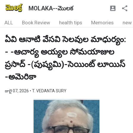
MOLAKA--మొలక
ALL
Book Review
health tips
Memories
new
ఏవి ఆనాటి వేసవి సెలవుల మాధుర్యం:
- -ఆచార్య అయ్యల సోమయాజుల
ప్రసాద్ -(పుష్యమి)-సెయింట్ లూయిస్
-అమెరికా
జులై 07, 2026
• T. VEDANTA SURY