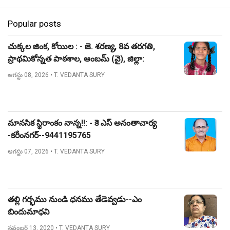
Popular posts
చుక్కల జింక, కోయిల : - జె. శరణ్య, 8వ తరగతి,
ప్రాథమికోన్నత పాఠశాల, ఆంబమ్ (వై), జిల్లా:
నిజామాబాద్.
ఆగస్టు 08, 2026
• T. VEDANTA SURY
మానసిక స్థిరాంకం నాన్న!!: - కె ఎస్ అనంతాచార్య
-కరీంనగర్--9441195765
ఆగస్టు 07, 2026
• T. VEDANTA SURY
తల్లి గర్భము నుండి ధనము తేడెవ్వడు--ఎం
బిందుమాధవి
నవంబర్ 13, 2020
• T. VEDANTA SURY