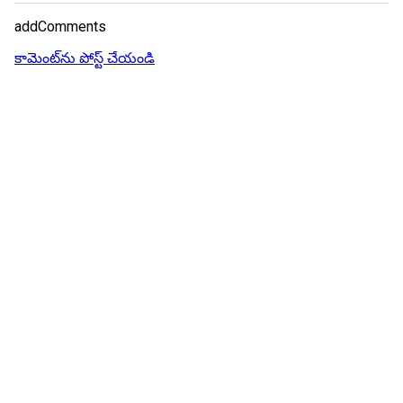
addComments
కామెంట్‌ను పోస్ట్ చేయండి