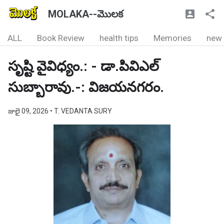
MOLAKA--మొలక
ALL
Book Review
health tips
Memories
new
సృష్టి వైవిధ్యం.: - డా.పివిఎల్
సుబ్బారావు.-: విజయనగరం.
జులై 09, 2026
• T. VEDANTA SURY