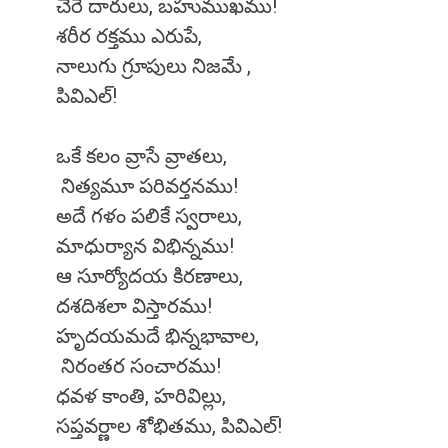
చేరే దారులు, బహుముఖము!
శరీర రక్తము ఎరుపే,
నాలుగు గ్రూపులు నిజమే ,
పివిఎల్!
ఒకే కలం వ్రాసే వ్రాతలు,
నిత్యమూ పరివర్తనము!
అదే గళం పలికే స్వరాలు,
మాధుర్యాన విభిన్నము!
ఆ సూర్యోదయ కిరణాలు,
దశదిశలా విస్తారము!
హృదయమదే భిన్నభావాల,
నిరంతర సంచారము!
ధవళ కాంతి, హరివిల్లు,
సప్తవర్ణాల శోభితము, పివిఎల్!