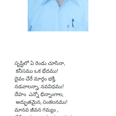
సృష్టిలో ఏ రెండు చూసినా,
కనీసము ఒక భేదము!
దైవం చేరే మార్గం భక్తి,
నడవాలన్నా, నవవిధము!
దేహం ఎన్నో భిన్నాంగాల,
అద్భుతమైన, సంకలనము!
మానవ జీవన గమ్యం ,