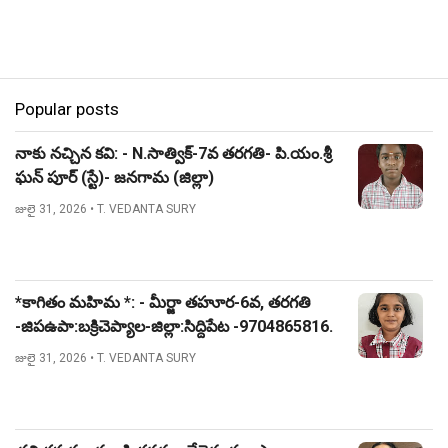
Popular posts
నాకు నచ్చిన కవి: - N.సాత్విక్-7వ తరగతి- పి.యం.శ్రీ
ఘన్ పూర్ (స్టే)- జనగామ (జిల్లా)
జులై 31, 2026
• T. VEDANTA SURY
*కాగితం మహిమ *: - మీర్జా తహూర-6వ, తరగతి
-జిపఉపా:బక్రిచెప్యాల-జిల్లా:సిద్దిపేట -9704865816.
జులై 31, 2026
• T. VEDANTA SURY