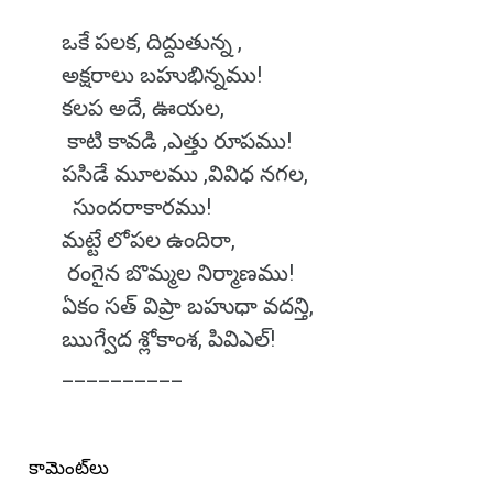
ఒకే పలక, దిద్దుతున్న ,
అక్షరాలు బహుభిన్నము!
కలప అదే, ఊయల,
కాటి కావడి ,ఎత్తు రూపము!
పసిడే మూలము ,వివిధ నగల,
సుందరాకారము!
మట్టే లోపల ఉందిరా,
రంగైన బొమ్మల నిర్మాణము!
ఏకం సత్ విప్రా బహుధా వదన్తి,
ఋగ్వేద శ్లోకాంశ, పివిఎల్!
__________
కామెంట్‌లు