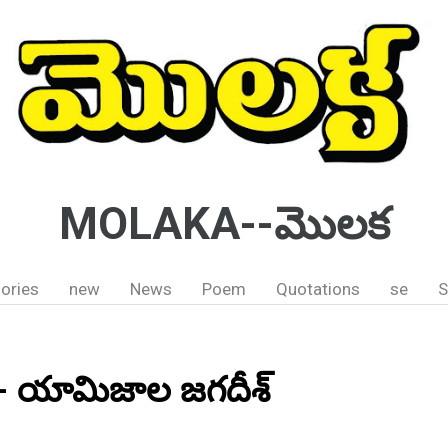
MOLAKA--మొలక
ories
new
News
Poem
Quotations
se
S
- - యామిజాల జగదీశ్