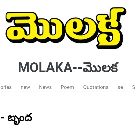
MOLAKA--మొలక
ories
new
News
Poem
Quotations
se
S
 - బృంద