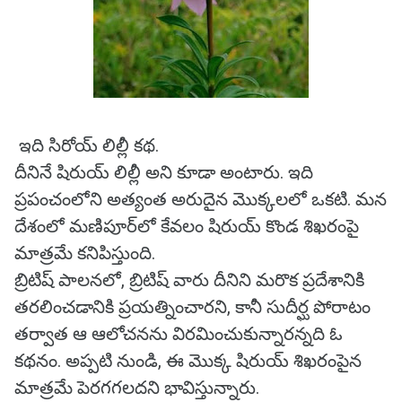
ఇది సిరోయ్ లిల్లీ కథ.
దీనినే షిరుయ్ లిల్లీ అని కూడా అంటారు. ఇది
ప్రపంచంలోని అత్యంత అరుదైన మొక్కలలో ఒకటి. మన
దేశంలో మణిపూర్‌లో కేవలం షిరుయ్ కొండ శిఖరంపై
మాత్రమే కనిపిస్తుంది.
బ్రిటిష్ పాలనలో, బ్రిటిష్ వారు దీనిని మరొక ప్రదేశానికి
తరలించడానికి ప్రయత్నించారని, కానీ సుదీర్ఘ పోరాటం
తర్వాత ఆ ఆలోచనను విరమించుకున్నారన్నది ఓ
కథనం. అప్పటి నుండి, ఈ మొక్క షిరుయ్ శిఖరంపైన
మాత్రమే పెరగగలదని భావిస్తున్నారు.