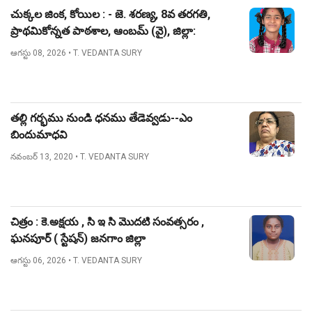
చుక్కల జింక, కోయిల : - జె. శరణ్య, 8వ తరగతి,
ప్రాథమికోన్నత పాఠశాల, ఆంబమ్ (వై), జిల్లా:
నిజామాబాద్.
ఆగస్టు 08, 2026
• T. VEDANTA SURY
తల్లి గర్భము నుండి ధనము తేడెవ్వడు--ఎం
బిందుమాధవి
నవంబర్ 13, 2020
• T. VEDANTA SURY
చిత్రం : కె.అక్షయ , సి ఇ సి మొదటి సంవత్సరం ,
ఘనపూర్ ( స్టేషన్) జనగాం జిల్లా
ఆగస్టు 06, 2026
• T. VEDANTA SURY