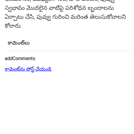
స్వభావం మొదలైన వాటిపై పరిశోధన బృందాలను
ఏర్పాటు చేసి, పువ్వు గురించి మరింత తెలుసుకోవాలని
కోరారు.
కామెంట్‌లు
addComments
కామెంట్‌ను పోస్ట్ చేయండి