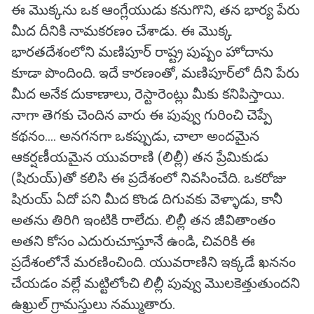
ఈ మొక్కను ఒక ఆంగ్లేయుడు కనుగొని, తన భార్య పేరు
మీద దీనికి నామకరణం చేశాడు. ఈ మొక్క
భారతదేశంలోని మణిపూర్ రాష్ట్ర పుష్పం హోదాను
కూడా పొందింది. ఇదే కారణంతో, మణిపూర్‌లో దీని పేరు
మీద అనేక దుకాణాలు, రెస్టారెంట్లు మీకు కనిపిస్తాయి.
నాగా తెగకు చెందిన వారు ఈ పువ్వు గురించి చెప్పే
కథనం.... అనగనగా ఒకప్పుడు, చాలా అందమైన
ఆకర్షణీయమైన యువరాణి (లిల్లీ) తన ప్రేమికుడు
(షిరుయ్)తో కలిసి ఈ ప్రదేశంలో నివసించేది. ఒకరోజు
షిరుయ్ ఏదో పని మీద కొండ దిగువకు వెళ్ళాడు, కానీ
అతను తిరిగి ఇంటికి రాలేదు. లిల్లీ తన జీవితాంతం
అతని కోసం ఎదురుచూస్తూనే ఉండి, చివరికి ఈ
ప్రదేశంలోనే మరణించింది. యువరాణిని ఇక్కడే ఖననం
చేయడం వల్లే మట్టిలోంచి లిల్లీ పువ్వు మొలకెత్తుతుందని
ఉఖ్రుల్ గ్రామస్తులు నమ్ముతారు.