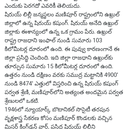
ఎందుకు పెరగదో ఎవరికీ తెలియదు.
షిరుయ్ లిల్లీ జన్మస్థలం మణిపూర్ రాష్ట్రంలోని ఉఖ్రుల్
జిల్లాలో ఉన్న షిరుయ్ కషుంగ్. షిరుయ్ అనేది ఉఖ్రుల్
జిల్లాకు ఈశాన్యంలో ఉన్న ఒక గ్రామం పేరు. ఉఖ్రుల్
రాష్ట్ర రాజధాని ఇంఫాల్ నుండి సుమారు 103
కిలోమీటర్ల దూరంలో ఉంది. ఈ పువ్వు కారణంగానే ఈ
జిల్లా ప్రసిద్ధి చెందింది. ఇది జిల్లా రాజధాని ఉఖ్రుల్‌కు
తూర్పున సుమారు 15 కిలోమీటర్ల దూరంలో ఉంది.
ఉత్తరం నుండి దక్షిణం వరకు సముద్ర మట్టానికి 4900'
నుండి 8474' ఎత్తులో విస్తరించి ఉన్న షిరుయ్ కషుంగ్
పర్వత శ్రేణి, మణిపూర్‌లోని అత్యంత అందమైన పర్వత
శ్రేణులలో ఒకటి.
1946లో న్యూయార్క్ బొటానికల్ సొసైటీ తరపున
వృక్షశాస్త్ర సేకరణ కోసం మణిపూర్ కొండలకు వచ్చిన
మిస్టర్ కింగ్‌డన్ వార్డ్, ప్రసిద్ధ షిరుయ్ లిల్లీని