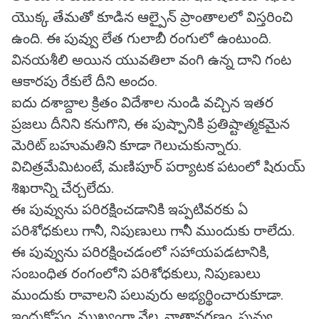
యొక్క తేమతో కూడిన ఆల్పైన్ ప్రాంతాలలో విస్తరించి
ఉంది. ఈ పువ్వు లేత గులాబీ రంగులో ఉంటుంది.
వినయశీలి అయిన యువతిలా వంగి ఉన్న దాని గంట
ఆకారపు రేకులే దీని అందం.
ఐదు దశాబ్దాల క్రితం విదేశాల నుండి వచ్చిన ఇతర
ప్రజలు దీనిని కనుగొని, ఈ పుష్పానికి ప్రతిష్టాత్మకమైన
మెరిట్ బహుమతిని కూడా గెలుచుకున్నారు.
విచిత్రమేమిటంటే, మణిపూర్ పర్యాటక పటంలో షిరుయ్
శిఖరాన్ని చేర్చలేదు.
ఈ పువ్వును పరిరక్షించడానికి ఇప్పటివరకు ఏ
పరిశోధకులు గానీ, నిపుణులు గానీ ముందుకు రాలేదు.
ఈ పువ్వును పరిరక్షించడంలో సహాయపడటానికి,
సంబంధిత రంగంలోని పరిశోధకులు, నిపుణులు
ముందుకు రావాలని పలువురు అభ్యర్థించారుకూడా.
ఇందుకోసం, ముఖ్యంగా నేల, వాతావరణం, పువ్వు