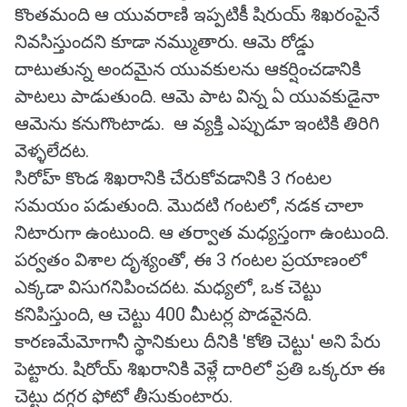
కొంతమంది ఆ యువరాణి ఇప్పటికీ షిరుయ్ శిఖరంపైనే
నివసిస్తుందని కూడా నమ్ముతారు. ఆమె రోడ్డు
దాటుతున్న అందమైన యువకులను ఆకర్షించడానికి
పాటలు పాడుతుంది. ఆమె పాట విన్న ఏ యువకుడైనా
ఆమెను కనుగొంటాడు. ఆ వ్యక్తి ఎప్పుడూ ఇంటికి తిరిగి
వెళ్ళలేదట.
సిరోహ్ కొండ శిఖరానికి చేరుకోవడానికి 3 గంటల
సమయం పడుతుంది. మొదటి గంటలో, నడక చాలా
నిటారుగా ఉంటుంది. ఆ తర్వాత మధ్యస్తంగా ఉంటుంది.
పర్వతం విశాల దృశ్యంతో, ఈ 3 గంటల ప్రయాణంలో
ఎక్కడా విసుగనిపించదట. మధ్యలో, ఒక చెట్టు
కనిపిస్తుంది, ఆ చెట్టు 400 మీటర్ల పొడవైనది.
కారణమేమోగానీ స్థానికులు దీనికి 'కోతి చెట్టు' అని పేరు
పెట్టారు. షిరోయ్ శిఖరానికి వెళ్లే దారిలో ప్రతి ఒక్కరూ ఈ
చెట్టు దగ్గర ఫోటో తీసుకుంటారు.