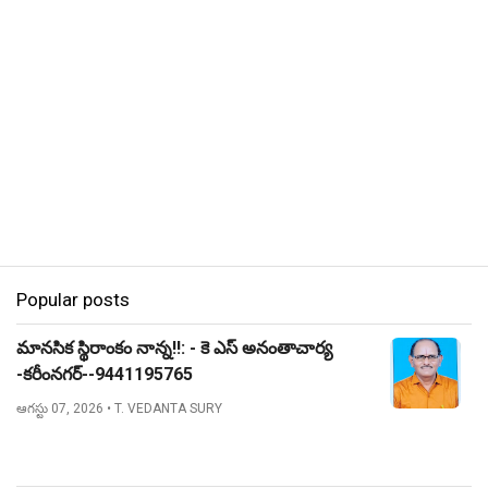
Popular posts
మానసిక స్థిరాంకం నాన్న!!: - కె ఎస్ అనంతాచార్య
-కరీంనగర్--9441195765
ఆగస్టు 07, 2026
• T. VEDANTA SURY