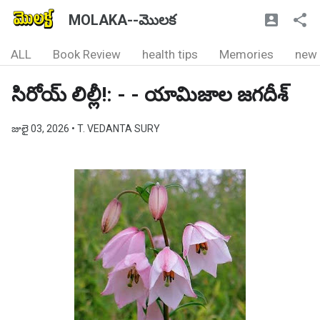
MOLAKA--మొలక
ALL
Book Review
health tips
Memories
new
సిరోయ్ లిల్లీ!: - - యామిజాల జగదీశ్
జులై 03, 2026
• T. VEDANTA SURY