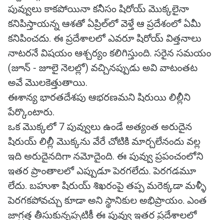
పువ్వులు కాకపోయినా కనీసం షిరోయ్ మొక్కలైనా
కనిపిస్తాయన్న ఆశతో ఏప్రిల్‌లో వెళ్తే ఆ ప్రదేశంలో ఏమీ
కనిపించదు. ఈ ప్రదేశాలలో ఎవరూ షిరోయ్ విత్తనాలు
నాటరనే విషయం ఆశ్చర్యం కలిగిస్తుంది. సరైన సమయం
(జూన్ - జూలై నెలల్లో) వచ్చినప్పుడు అవి వాటంతట
అవే మొలకెత్తుతాయి.
ఈశాన్య భారతదేశపు ఆభరణమని షిరుయి లిల్లీని
పేర్కొంటారు.
ఒక మొక్కలో 7 పువ్వులు ఉండే అత్యంత అరుదైన
షిరుయ్ లిల్లీ మొక్కను వేరే చోటికి మార్చలేనందు వల్ల
ఇది అరుదైనదిగా నమోదైంది. ఈ పువ్వు ప్రపంచంలోని
ఇతర ప్రాంతాలలో ఎప్పుడూ పెరగలేదు. పెరగడమూ
లేదు. బహుశా షిరుయ్ శిఖరంపై తప్ప మరెక్కడా మళ్ళీ
పెరగకపోవచ్చు కూడా అని స్థానికుల అభిప్రాయం. ఎంత
జాగ్రత్త తీసుకున్నప్పటికీ ఈ పువ్వు ఇతర ప్రదేశాలలో