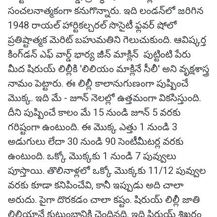
సంచలనాత్మకంగా కనుగొన్నారు. ఇది లండన్‌లో జరిగిన
1948 రాయల్ హార్టికల్చరల్ సొసైటీ ఫ్లవర్ షోలో
ప్రతిష్టాత్మక మెరిట్ బహుమతిని గెలుచుకుంది. ఆవిష్కర్త
కింగ్‌డన్ ఎఫ్ వార్డ్ భార్య జీన్ మాక్లిన్ పుట్టింటి పేరు
మీద షిరుయ్ లిల్లీకి 'లిలియం మాక్లినే సీలీ' అని వృక్షశాస్త్ర
నామం పెట్టారు. ఈ లిల్లీ కాలానుగుణంగా పుష్పించే
మొక్క. ఇది మే - జూన్ నెలల్లో ఉత్తమంగా వికసిస్తుంది.
దీని పుష్పించే కాలం మే 15 నుండి జూన్ 5 వరకు
గరిష్టంగా ఉంటుంది. ఈ మొక్క ఎత్తు 1 నుండి 3
అడుగులు లేదా 30 నుండి 90 సెంటీమీటర్ల వరకు
ఉంటుంది. ఒక్కో మొక్కకు 1 నుండి 7 పువ్వులు
పూస్తాయి. తొలినాళ్లలో ఒక్కో మొక్కకు 11/12 పువ్వుల
వరకు కూడా కనిపించేవి, కానీ ఇప్పుడు అది చాలా
అరుదు. పైగా దొరకడం చాలా కష్టం. షిరుయ్ లిల్లీ జాతి
లిలియానే కుటుంబానికి చెందినది. ఇది షిరుయ్ శిఖరం