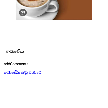
కామెంట్‌లు
addComments
కామెంట్‌ను పోస్ట్ చేయండి