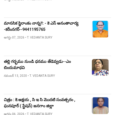
మానసిక స్థిరాంకం నాన్న!!: - కె ఎస్ అనంతాచార్య
-కరీంనగర్--9441195765
ఆగస్టు 07, 2026
• T. VEDANTA SURY
తల్లి గర్భము నుండి ధనము తేడెవ్వడు--ఎం
బిందుమాధవి
నవంబర్ 13, 2020
• T. VEDANTA SURY
చిత్రం : కె.అక్షయ , సి ఇ సి మొదటి సంవత్సరం ,
ఘనపూర్ ( స్టేషన్) జనగాం జిల్లా
ఆగస్టు 06, 2026
• T. VEDANTA SURY