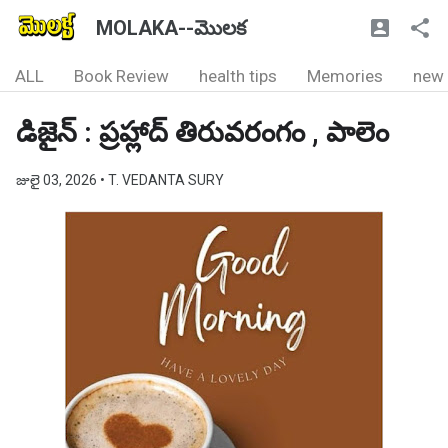
MOLAKA--మొలక
ALL
Book Review
health tips
Memories
new
డిజైన్ : ప్రహ్లాద్ తిరువరంగం , పాలెం
జులై 03, 2026
• T. VEDANTA SURY