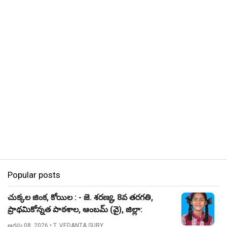
Popular posts
చుక్కల జింక, కోయిల : - జె. శరణ్య, 8వ తరగతి,
ప్రాథమికోన్నత పాఠశాల, ఆంబమ్ (వై), జిల్లా:
నిజామాబాద్.
ఆగస్టు 08, 2026
• T. VEDANTA SURY