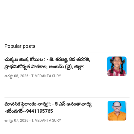
Popular posts
చుక్కల జింక, కోయిల : - జె. శరణ్య, 8వ తరగతి,
ప్రాథమికోన్నత పాఠశాల, ఆంబమ్ (వై), జిల్లా:
నిజామాబాద్.
ఆగస్టు 08, 2026
• T. VEDANTA SURY
మానసిక స్థిరాంకం నాన్న!!: - కె ఎస్ అనంతాచార్య
-కరీంనగర్--9441195765
ఆగస్టు 07, 2026
• T. VEDANTA SURY