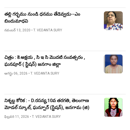
తల్లి గర్భము నుండి ధనము తేడెవ్వడు--ఎం
బిందుమాధవి
నవంబర్ 13, 2020
• T. VEDANTA SURY
చిత్రం : కె.అక్షయ , సి ఇ సి మొదటి సంవత్సరం ,
ఘనపూర్ ( స్టేషన్) జనగాం జిల్లా
ఆగస్టు 06, 2026
• T. VEDANTA SURY
నిశ్శబ్ద కోరిక : - D.రసన్య,10వ తరగతి, తెలంగాణ
మోడల్ స్కూల్, ఘన్పూర్ (స్టేషన్), జనగామ (జి)
ఫిబ్రవరి 11, 2026
• T. VEDANTA SURY