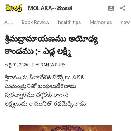
MOLAKA--మొలక
ALL
Book Review
health tips
Memories
new
శ్రీమద్రామాయణము అయోధ్య
కాండము ;- ఎడ్ల లక్ష్మి
జులై 01, 2026
• T. VEDANTA SURY
శ్రీరాముడు సీతాదేవికి వీడ్కోలు పలికి
సుమంత్రునితో బయలుదేరినాడు
పురద్వారము దగ్గరకు రాగానే
లక్ష్మణుడు రామునితో రథమెక్కినాడు