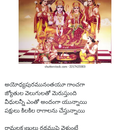
అయోధ్యపురమునంతయూ గాంచగా
జ్యోతుల వెలుగులతో మెరుస్తుంది
వీధులన్నీ ఎంతో అందంగా యున్నాయి
పక్షులు కిలకిల రాగాలను చేస్తున్నాయి
రామలక్ష్మణులు రథముపై వెళ్తుంటే