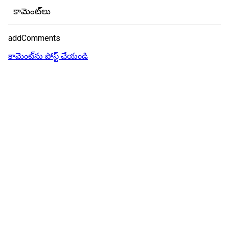
కామెంట్‌లు
addComments
కామెంట్‌ను పోస్ట్ చేయండి