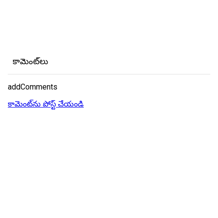
కామెంట్‌లు
addComments
కామెంట్‌ను పోస్ట్ చేయండి