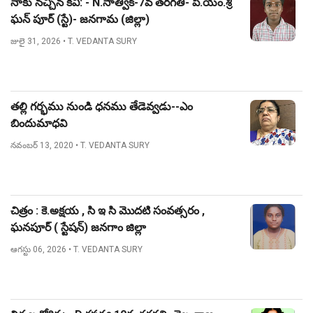
నాకు నచ్చిన కవి: - N.సాత్విక్-7వ తరగతి- పి.యం.శ్రీ
ఘన్ పూర్ (స్టే)- జనగామ (జిల్లా)
జులై 31, 2026
• T. VEDANTA SURY
తల్లి గర్భము నుండి ధనము తేడెవ్వడు--ఎం
బిందుమాధవి
నవంబర్ 13, 2020
• T. VEDANTA SURY
చిత్రం : కె.అక్షయ , సి ఇ సి మొదటి సంవత్సరం ,
ఘనపూర్ ( స్టేషన్) జనగాం జిల్లా
ఆగస్టు 06, 2026
• T. VEDANTA SURY