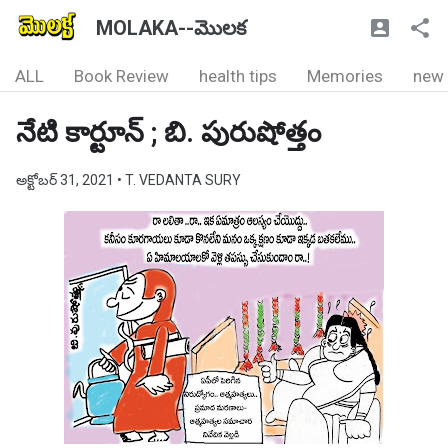
MOLAKA--మొలక
ALL
Book Review
health tips
Memories
new
నేటి కార్టూన్ ; బి. పురుషోత్తం
అక్టోబర్ 31, 2021
• T. VEDANTA SURY