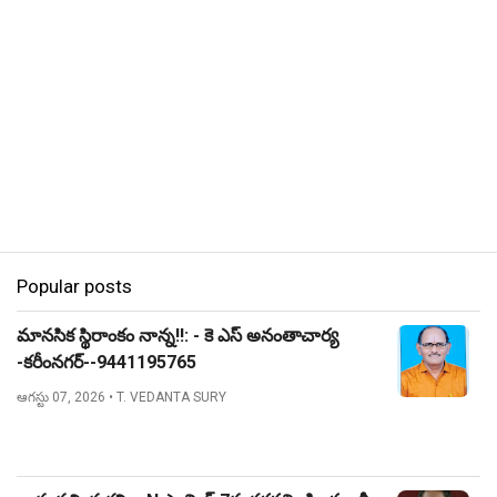
Popular posts
మానసిక స్థిరాంకం నాన్న!!: - కె ఎస్ అనంతాచార్య
-కరీంనగర్--9441195765
ఆగస్టు 07, 2026
• T. VEDANTA SURY