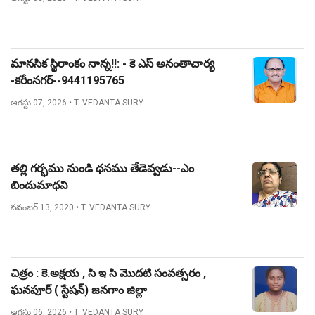
మానసిక స్థిరాంకం నాన్న!!: - కె ఎస్ అనంతాచార్య
-కరీంనగర్--9441195765
ఆగస్టు 07, 2026
• T. VEDANTA SURY
తల్లి గర్భము నుండి ధనము తేడెవ్వడు--ఎం
బిందుమాధవి
నవంబర్ 13, 2020
• T. VEDANTA SURY
చిత్రం : కె.అక్షయ , సి ఇ సి మొదటి సంవత్సరం ,
ఘనపూర్ ( స్టేషన్) జనగాం జిల్లా
ఆగస్టు 06, 2026
• T. VEDANTA SURY