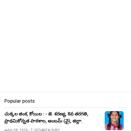
Popular posts
చుక్కల జింక, కోయిల : - జె. శరణ్య, 8వ తరగతి,
ప్రాథమికోన్నత పాఠశాల, ఆంబమ్ (వై), జిల్లా:
నిజామాబాద్.
ఆగస్టు 08, 2026
• T. VEDANTA SURY