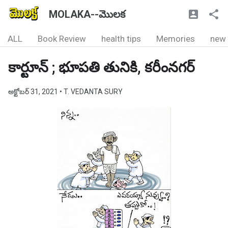
MOLAKA--మొలక
ALL
Book Review
health tips
Memories
new
కార్టూన్ ; భూపతి తునికి, కరీంనగర్
అక్టోబర్ 31, 2021
• T. VEDANTA SURY