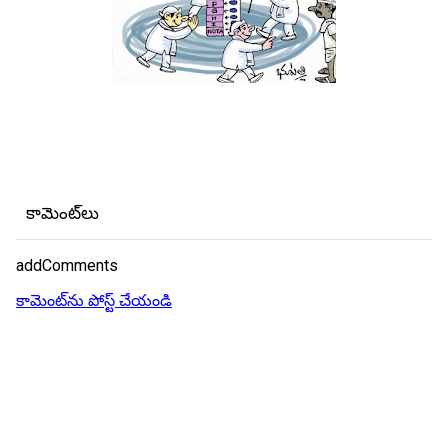
కామెంట్‌లు
addComments
కామెంట్‌ను పోస్ట్ చేయండి