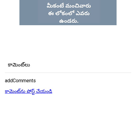
కామెంట్‌లు
addComments
కామెంట్‌ను పోస్ట్ చేయండి