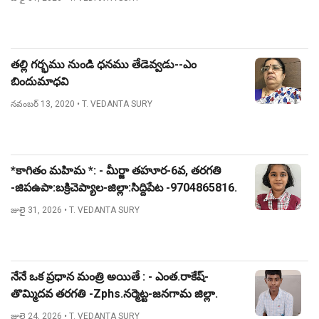
తల్లి గర్భము నుండి ధనము తేడెవ్వడు--ఎం
బిందుమాధవి
నవంబర్ 13, 2020
• T. VEDANTA SURY
*కాగితం మహిమ *: - మీర్జా తహూర-6వ, తరగతి
-జిపఉపా:బక్రిచెప్యాల-జిల్లా:సిద్దిపేట -9704865816.
జులై 31, 2026
• T. VEDANTA SURY
నేనే ఒక ప్రధాన మంత్రి అయితే : - ఎంత.రాకేష్-
తొమ్మిదవ తరగతి -Zphs.నర్మెట్ట-జనగామ జిల్లా.
జులై 24, 2026
• T. VEDANTA SURY