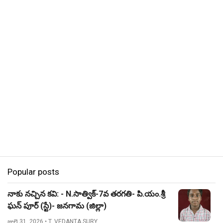
Popular posts
నాకు నచ్చిన కవి: - N.సాత్విక్-7వ తరగతి- పి.యం.శ్రీ
ఘన్ పూర్ (స్టే)- జనగామ (జిల్లా)
జులై 31, 2026
• T. VEDANTA SURY