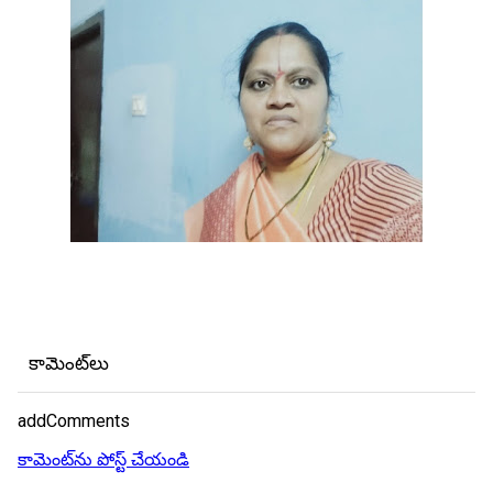
కామెంట్‌లు
addComments
కామెంట్‌ను పోస్ట్ చేయండి