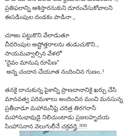
ప్రతిఫలాన్ని ఆశిస్తారనుకుని దూరంచేసుకోవాలని
ఈసడింపుల దండకం పాడినా..,
చూఱు పట్టుకొని వేలాడుతూ
చీదరింపుల అష్టోత్తరాలను తుడుచుకొని..,
సాయమవ్వాల్సిన వేళలో
"దైవం మానుష రూపేణ"
అన్న చందాన చేయూత నందించిన గుణం..!
తనకై దాచుకున్న పైకాన్ని ప్రాణదానానికై ఖర్చు చేసి
మానవత్వ పరిమళాలు అందించిన మంచి మనసున్న
ప్రతీవాడూ మహామనీషై చరిత్ర తిరగరాసే
మహానుభావుడై నిలిచుంటాడు ప్రజలహృదయ
సింహాసనాన వెలుగులీనే చక్రవర్తై..!!!!!