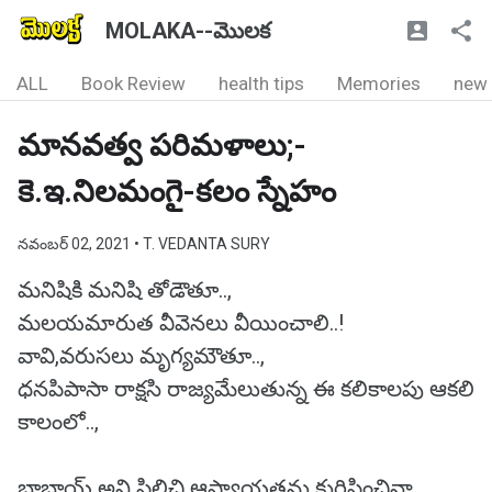
MOLAKA--మొలక
ALL
Book Review
health tips
Memories
new
మానవత్వ పరిమళాలు;-
కె.ఇ.నిలమంగై-కలం స్నేహం
నవంబర్ 02, 2021
• T. VEDANTA SURY
మనిషికి మనిషి తోడౌతూ..,
మలయమారుత వీవెనలు వీయించాలి..!
వావి,వరుసలు మృగ్యమౌతూ..,
ధనపిపాసా రాక్షసి రాజ్యమేలుతున్న ఈ కలికాలపు ఆకలి
కాలంలో..,
బాబాయ్ అని పిలిచి ఆప్యాయతను కురిపించినా..,