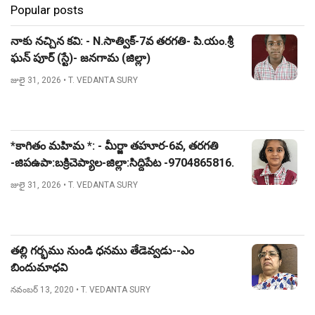
Popular posts
నాకు నచ్చిన కవి: - N.సాత్విక్-7వ తరగతి- పి.యం.శ్రీ
ఘన్ పూర్ (స్టే)- జనగామ (జిల్లా)
జులై 31, 2026
• T. VEDANTA SURY
*కాగితం మహిమ *: - మీర్జా తహూర-6వ, తరగతి
-జిపఉపా:బక్రిచెప్యాల-జిల్లా:సిద్దిపేట -9704865816.
జులై 31, 2026
• T. VEDANTA SURY
తల్లి గర్భము నుండి ధనము తేడెవ్వడు--ఎం
బిందుమాధవి
నవంబర్ 13, 2020
• T. VEDANTA SURY