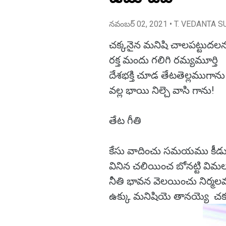
నవంబర్ 02, 2021
• T. VEDANTA S
చక్కనైన మనిషి చాలపట్టుదల
రక్త మందు గలిగి రమ్యమూర్తి
దేశభక్తి చూడ తేటతెల్లముగాన
వల్ల భాయి నిల్చె వాసి గాను!
తేట గీతి
కేసు వాదించు సమయము కీడు
వినిన చలియించ బోనట్టి వ
నీతి భావన వెలయించు నిర్మ
ఉక్కు మనిషియె తానయ్యె చక