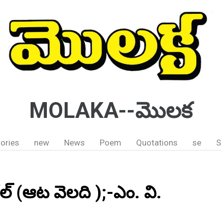
MOLAKA--మొలక
ories
new
News
Poem
Quotations
se
S
ల్ (ఆట వెలది );-ఎం. వి.