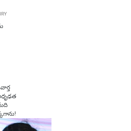
URY
ను
ు
వార్త
ిమలధృఢత
లమది
్కగాను!