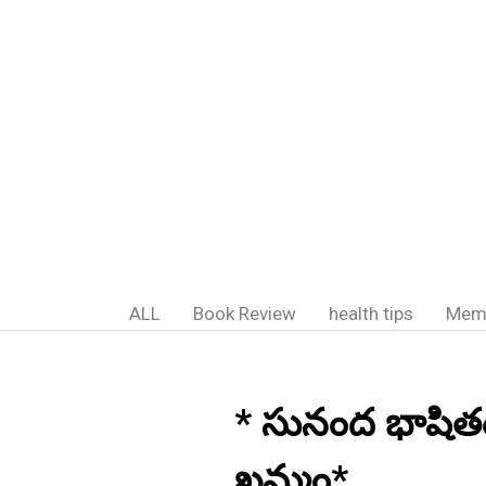
ALL
Book Review
health tips
Mem
* సునంద భాషితం
ఖమ్మం*