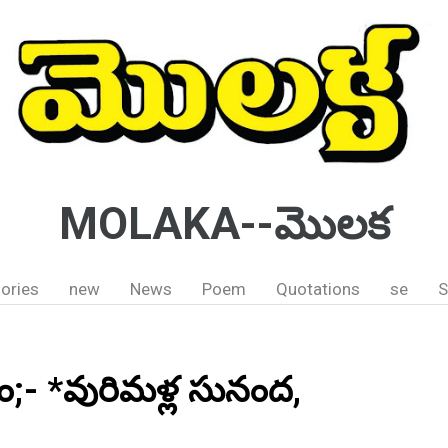
MOLAKA--మొలక
ories
new
News
Poem
Quotations
se
S
;- *వురిమళ్ల సునంద,