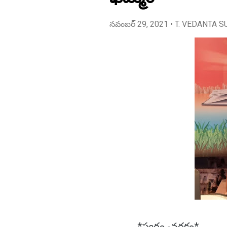
నవంబర్ 29, 2021
• T. VEDANTA S
*స్వర్గం -నరకం*