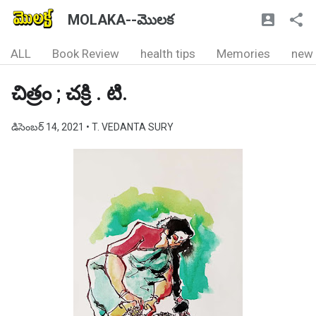
MOLAKA--మొలక
ALL
Book Review
health tips
Memories
new
చిత్రం ; చక్రి . టి.
డిసెంబర్ 14, 2021
• T. VEDANTA SURY