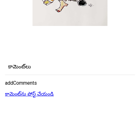
కామెంట్‌లు
addComments
కామెంట్‌ను పోస్ట్ చేయండి