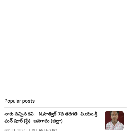
Popular posts
నాకు నచ్చిన కవి: - N.సాత్విక్-7వ తరగతి- పి.యం.శ్రీ
ఘన్ పూర్ (స్టే)- జనగామ (జిల్లా)
జులై 31, 2026
• T. VEDANTA SURY