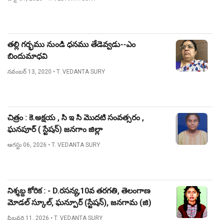
తల్లి గర్భము నుండి ధనము తేడెవ్వడు--ఎం
బిందుమాధవి
నవంబర్ 13, 2020
• T. VEDANTA SURY
చిత్రం : కె.అక్షయ , సి ఇ సి మొదటి సంవత్సరం ,
ఘనపూర్ ( స్టేషన్) జనగాం జిల్లా
ఆగస్టు 06, 2026
• T. VEDANTA SURY
నిశ్శబ్ద కోరిక : - D.రసన్య,10వ తరగతి, తెలంగాణ
మోడల్ స్కూల్, ఘన్పూర్ (స్టేషన్), జనగామ (జి)
ఫిబ్రవరి 11, 2026
• T. VEDANTA SURY