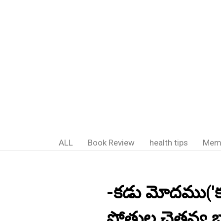
ALL
Book Review
health tips
Mem
-కడు మోదము('క '
పోతుల చైతన్య భ