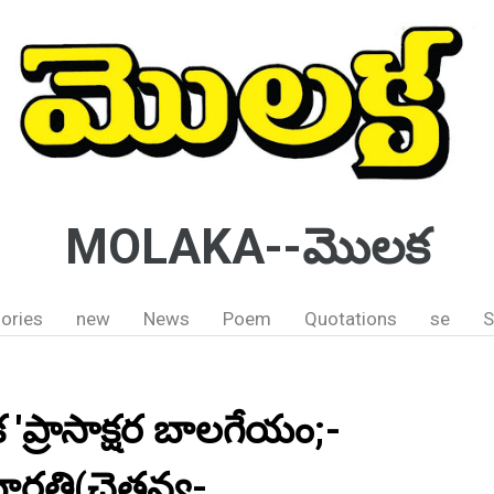
MOLAKA--మొలక
ories
new
News
Poem
Quotations
se
S
ప్రాసాక్షర బాలగేయం;-
ారతి(చైతన్య-