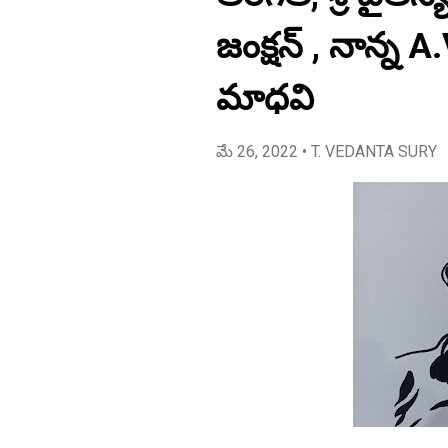
జంక్షన్ , నాన్న 
మాధవి
మే 26, 2022
• T. VEDANTA SURY