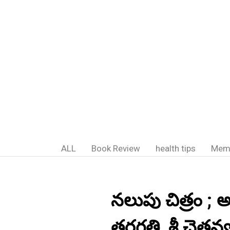
ALL
Book Review
health tips
Mem
నలుపు చిత్రం ;
తరగతి, శ్రీ చైతన