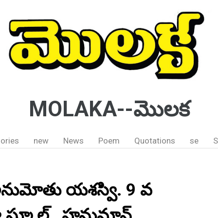
MOLAKA--మొలక
ories
new
News
Poem
Quotations
se
S
 అనుమోతు యశస్వి. 9 వ
్య స్కూల్ , హనుమాన్