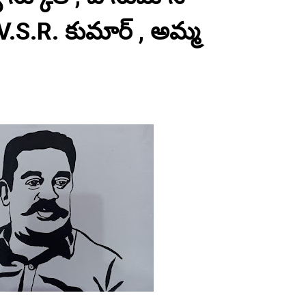
A.V.S.R. కుమార్ , అమ్మ