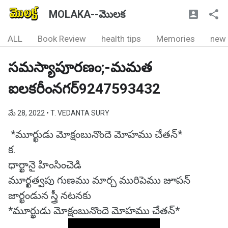
MOLAKA--మొలక
ALL
Book Review
health tips
Memories
new
సమస్యాపూరణం;-మమత
ఐలకరీంనగర్9247593432
మే 28, 2022
• T. VEDANTA SURY
*మూర్ఖుడు మోక్షంబునొందె మోహము చేతన్*
క.
ధార్ఖానై హింసించెడి
మూర్ఖత్వపు గుణము మార్చ మురిపెము జూపన్
జార్ఖండున స్త్రీ నటనకు
*మూర్ఖుడు మోక్షంబునొందె మోహము చేతన్*