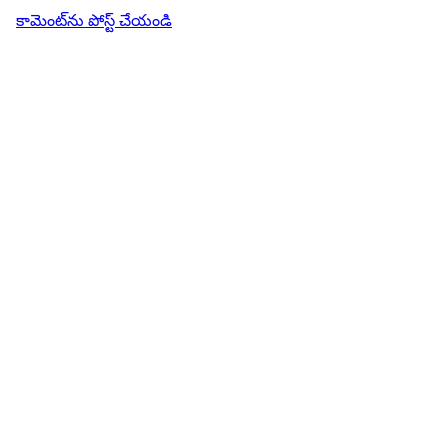
కామెంట్‌ను పోస్ట్ చేయండి