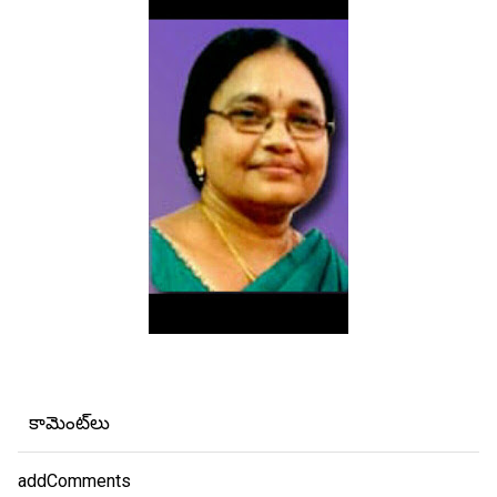
కామెంట్‌లు
addComments