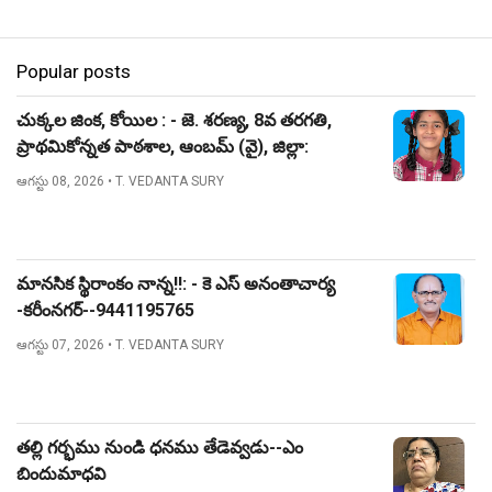
Popular posts
చుక్కల జింక, కోయిల : - జె. శరణ్య, 8వ తరగతి,
ప్రాథమికోన్నత పాఠశాల, ఆంబమ్ (వై), జిల్లా:
నిజామాబాద్.
ఆగస్టు 08, 2026
• T. VEDANTA SURY
మానసిక స్థిరాంకం నాన్న!!: - కె ఎస్ అనంతాచార్య
-కరీంనగర్--9441195765
ఆగస్టు 07, 2026
• T. VEDANTA SURY
తల్లి గర్భము నుండి ధనము తేడెవ్వడు--ఎం
బిందుమాధవి