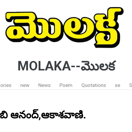
MOLAKA--మొలక
ories
new
News
Poem
Quotations
se
S
.బి ఆనంద్,ఆకాశవాణి.