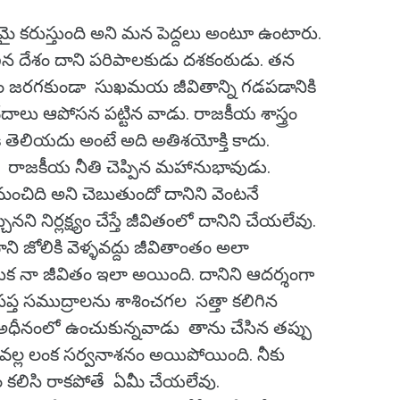
మై కరుస్తుంది అని మన పెద్దలు అంటూ ఉంటారు.
గిన దేశం దాని పరిపాలకుడు దశకంఠుడు. తన
నష్టం జరగకుండా సుఖమయ జీవితాన్ని గడపడానికి
వేదాలు ఆపోసన పట్టిన వాడు. రాజకీయ శాస్త్రం
 తెలియదు అంటే అది అతిశయోక్తి కాదు.
ికే రాజకీయ నీతి చెప్పిన మహానుభావుడు.
ంచిది అని చెబుతుందో దానిని వెంటనే
నిర్లక్ష్యం చేస్తే జీవితంలో దానిని చేయలేవు.
ాని జోలికి వెళ్ళవద్దు జీవితాంతం అలా
 నా జీవితం ఇలా అయింది. దానిని ఆదర్శంగా
ి. సప్త సముద్రాలను శాశించగల సత్తా కలిగిన
అధీనంలో ఉంచుకున్నవాడు తాను చేసిన తప్పు
ూక వల్ల లంక సర్వనాశనం అయిపోయింది. నీకు
కలిసి రాకపోతే ఏమీ చేయలేవు.