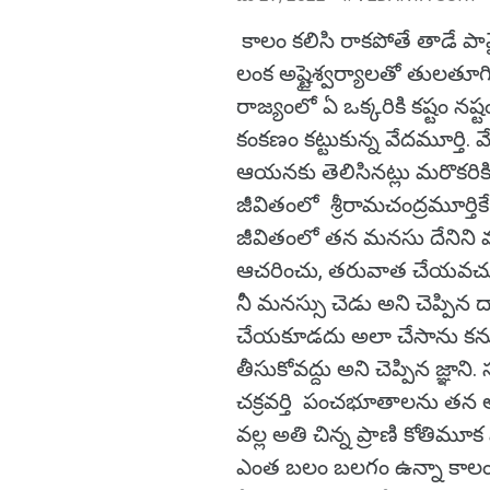
కాలం కలిసి రాకపోతే తాడే పా
లంక అష్టైశ్వర్యాలతో తులతూ
రాజ్యంలో ఏ ఒక్కరికి కష్టం 
కంకణం కట్టుకున్న వేదమూర్తి. 
ఆయనకు తెలిసినట్లు మరొకరికి
జీవితంలో శ్రీరామచంద్రమూర్త
జీవితంలో తన మనసు దేనిని మ
ఆచరించు, తరువాత చేయవచ్చునని 
నీ మనస్సు చెడు అని చెప్పిన ద
చేయకూడదు అలా చేసాను కనుక
తీసుకోవద్దు అని చెప్పిన జ్ఞాన
చక్రవర్తి పంచభూతాలను తన 
వల్ల అతి చిన్న ప్రాణి కోతిమ
ఎంత బలం బలగం ఉన్నా కాలం 