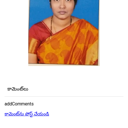
కామెంట్‌లు
addComments
కామెంట్‌ను పోస్ట్ చేయండి