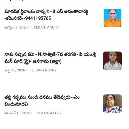
మానసిక స్థిరాంకం నాన్న!!: - కె ఎస్ అనంతాచార్య
-కరీంనగర్--9441195765
ఆగస్టు 07, 2026
• T. VEDANTA SURY
నాకు నచ్చిన కవి: - N.సాత్విక్-7వ తరగతి- పి.యం.శ్రీ
ఘన్ పూర్ (స్టే)- జనగామ (జిల్లా)
జులై 31, 2026
• T. VEDANTA SURY
తల్లి గర్భము నుండి ధనము తేడెవ్వడు--ఎం
బిందుమాధవి
నవంబర్ 13, 2020
• T. VEDANTA SURY