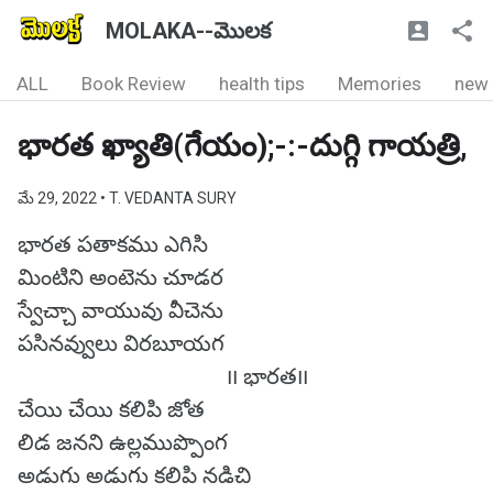
MOLAKA--మొలక
ALL
Book Review
health tips
Memories
new
భారత ఖ్యాతి(గేయం);-:-దుగ్గి గాయత్రి,
మే 29, 2022
• T. VEDANTA SURY
భారత పతాకము ఎగిసి
మింటిని అంటెను చూడర
స్వేచ్చా వాయువు వీచెను
పసినవ్వులు విరబూయగ
౹౹ భారత౹౹
చేయి చేయి కలిపి జోత
లిడ జనని ఉల్లముప్పొంగ
అడుగు అడుగు కలిపి నడిచి