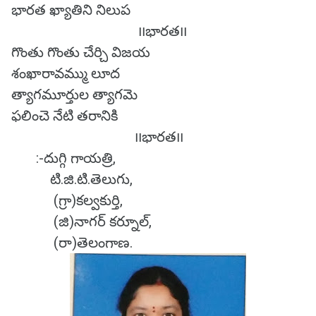
భారత ఖ్యాతిని నిలుప
౹౹భారత౹౹
గొంతు గొంతు చేర్చి విజయ
శంఖారావమ్ము లూద
త్యాగమూర్తుల త్యాగమె
ఫలించె నేటి తరానికి
౹౹భారత౹౹
:-దుగ్గి గాయత్రి,
టి.జి.టి.తెలుగు,
(గ్రా)కల్వకుర్తి,
(జి)నాగర్ కర్నూల్,
(రా)తెలంగాణ.