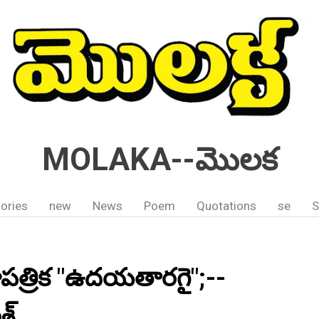
MOLAKA--మొలక
ories
new
News
Poem
Quotations
se
S
ాపత్రిక "ఉదయతారగై";--
శ్