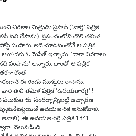
ి చిరకాల మిత్రుడు ప్రసాద్ ("వార్త" పత్రిక
ిసి పని చేసాను) ప్రపంచంలోని తొలి తమిళ
స్ట్ పంపారు. అది చూడటంతోనే ఆ పత్రిక
ి ఆయనకు ఓ మెసేజ్ ఇచ్చాను. "నాకా వివరాలు
కది పంపాను" అన్నారు. దాంతో ఆ పత్రిక
ెతకగా కొంత
ధారంగానే ఈ రెండు ముక్కలు రాసాను.
ం వారి తొలి తమిళ పత్రిక "ఉదయతారగై" !
ని పలుకుతారు. సందర్భాన్నిబట్టి ఉచ్చారణ
ప్పుకునేటట్లయితే ఉదయతారక అనుకోవాలి.
 అనాలి). ఈ ఉదయతారగై పత్రిక 1841
వారా వెలువడింది.