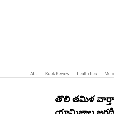
ALL
Book Review
health tips
Mem
తొలి తమిళ వార్త
యామిజాల జగదీ