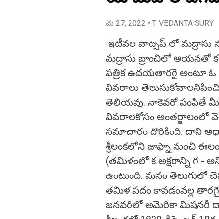
మే 27, 2022
• T. VEDANTA SURY
ఇటీవల వాట్సప్ లో మద్రాసు నుంచ
మద్రాసు బ్రాంచిలో ఆయనతో కల
పత్రిక ఉదయతారగై అంటూ ఓ పో
వివరాలు తెలుసుకోవాలనిపించ
తెలియవు. నాకెవరో పంపితే మీ
వివరాలకోసం అంతర్జాలంలో వ
సమాచారం దొరికింది. దాని ఆ
శ్రీలంకలోని జాఫ్నా నుంచి ఈల
(తమిళంలో క అక్షరాన్ని గ - అ
ఉంటుంది. మనం తెలుగులో చె
తమిళ పదం కావడంవల్ల తారగై
జనవరిలో అమెరికా మిషనరీ ద్