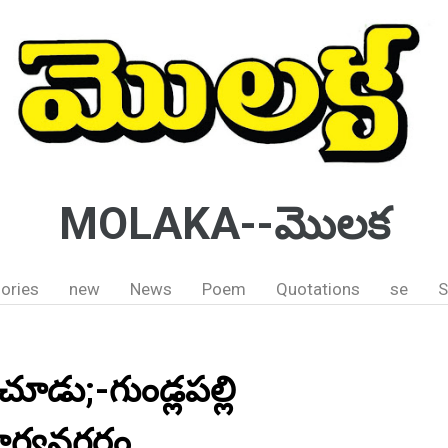
MOLAKA--మొలక
ories
new
News
Poem
Quotations
se
S
డు;-గుండ్లపల్లి
 భాగ్యనగరం