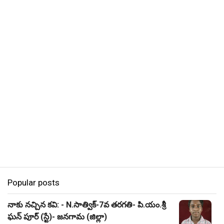
Popular posts
నాకు నచ్చిన కవి: - N.సాత్విక్-7వ తరగతి- పి.యం.శ్రీ
ఘన్ పూర్ (స్టే)- జనగామ (జిల్లా)