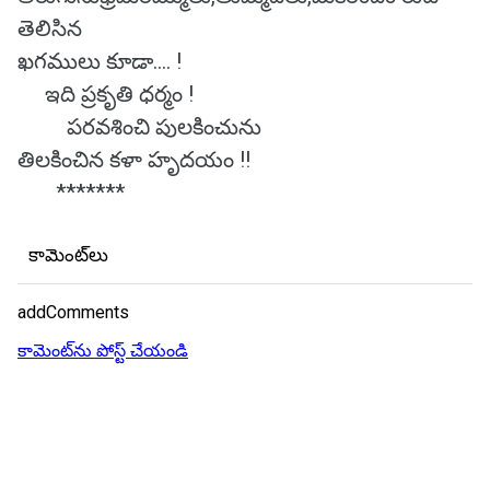
తెలిసిన
ఖగములు కూడా.... !
ఇది ప్రకృతి ధర్మం !
పరవశించి పులకించును
తిలకించిన కళా హృదయం !!
*******
కామెంట్‌లు
addComments
కామెంట్‌ను పోస్ట్ చేయండి