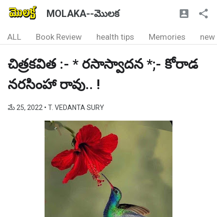
MOLAKA--మొలక
ALL
Book Review
health tips
Memories
new
చిత్రకవిత :- * రసాస్వాదన *;- కోరాడ
నరసింహా రావు.. !
మే 25, 2022
• T. VEDANTA SURY