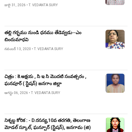
జులై 31, 2026
• T. VEDANTA SURY
తల్లి గర్భము నుండి ధనము తేడెవ్వడు--ఎం
బిందుమాధవి
నవంబర్ 13, 2020
• T. VEDANTA SURY
చిత్రం : కె.అక్షయ , సి ఇ సి మొదటి సంవత్సరం ,
ఘనపూర్ ( స్టేషన్) జనగాం జిల్లా
ఆగస్టు 06, 2026
• T. VEDANTA SURY
నిశ్శబ్ద కోరిక : - D.రసన్య,10వ తరగతి, తెలంగాణ
మోడల్ స్కూల్, ఘన్పూర్ (స్టేషన్), జనగామ (జి)