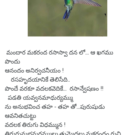
మందార మకరంద రసాస్వా దన లో... ఆ ఖగము
పొందు
ఆనందం అనిర్వచనీయం !
రసహృదయానికే తెలిసేది..
పొందే వరకూ వదలకవెదికే... రసాన్వేషణం !!
పడతి యవ్వనమాధుర్యమ్ము
ను అనుభవించ తహ - తహ తో...పురుషుడు
ఆవనితచుట్టు
వదలక తిరుగు విధమ్మున !
తిరుగునుభ్రమరమ్ములు,తుమ్మెదలు,మకరందం రుచి