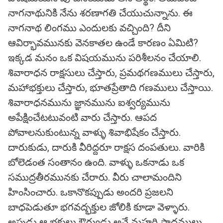
నాగనాథునికి నేను శరణాగతి చేయుచున్నాను. ఈ
నాగనాథ లింగము ఎందులకు వచ్చింది? దీని
ఆవిర్భావమునకు వెనకాతల ఉండే కారణం ఏమిటి?
ఇక్కడ మనం ఒక విషయమును పరిశీలనం చేయాలి.
శివారాధన రాక్షసులు చేస్తారు, ప్రమథగణములు చేస్తారు,
మహాభక్తులు చేస్తారు, భూతప్రేతాది గణములు చేస్తాయి.
శివారాధనమును జ్ఞానమును ఐశ్వర్యమును
అపేక్షించేటటువంటి వారు చేస్తారు. ఆపద
పోవాలనుకుంటున్న వాళ్ళు శివాభిషేకం చేస్తారు.
దారుకుడు, దారుకి వీరిద్దరూ రాక్షస దంపతులు. వారికి
బోలెడంత సంతానం ఉంది. వాళ్ళు ఒకనాడు ఒక
సముద్రతీరమునకు చేరారు. వీరు చాలామందిని
హింసించారు. ఒకానొకప్పుడు అందరి ప్రజలని
బాధపెడుతూ భగవద్భక్తుల జోలికి కూడా వెళ్ళారు.
అపుడు ఆ భక్తులు ఔర్వుడు అనే మహర్షి పాదములు