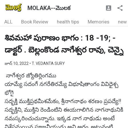
MOLAKA--మొలక
ALL
Book Review
health tips
Memories
new
శివమహా పురాణం భాగం : 18 -19; -
డాక్టర్ . బెల్లంకొండ నాగేశ్వర రావు, చెన్నై
జూన్ 10, 2022
• T. VEDANTA SURY
నాగేశ్వర జ్యోతిర్లింగము
యామ్యే సదంగే నగరేతిరమ్యే విభూషితాంగం వివిధైశ్చ
భోగై
సద్భక్తి ముక్తిప్రథమీశమేకం, శ్రీనాగనాథం శరణం ప్రపద్యే!!
సద్భక్తిని, ముక్తిని రెండింటిని ఈయగాలిగిన నాగనాథునికి
నమస్కరించుచున్నాను. ఇక్కడ నాగ నాథుడు అంటే
విశేషమయిన పూజనీయుడు అని అర్థం. అటువంటి