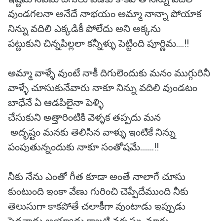
వుండగలనా అనేదే నాభయం అమ్మా నాన్నా పోయాక
నిన్ను వదిలి ఎక్కడికీ పోలేదు అని అక్కను
పట్టుకుని చిన్నపిల్లలా కన్నీళ్ళు పెట్టింది పూర్ణిమ....!!
అమ్మా వాళ్ళే వుంటే నాకీ దిగులెందుకు మనం ముగ్గురినీ
వాళ్ళే చూసుకునేవారు నాకూ నిన్ను వదిలి వుండటం
బాధేనే ఏ ఆడపిలైనా పెళ్ళి
చేసుకుని అత్తారింటికి వెళ్ళక తప్పదు మన
అదృష్టం మనకు తెలిసిన వాళ్ళు ఇంటికే నిన్ను
పంపుతున్నందుకు నాకూ సంతోషమే.......!!
నీకు నేను ఎంతో గీత కూడా అంతే నాలాగే చూసు
కుంటుంది ఇంకా వేణు గురించి చెప్పేదేముంది నీకు
తెలుసుగా కాకపోతే చలాకీగా వుంటాడు ఇప్పుడు