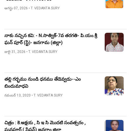
ఆగస్టు 07, 2026
• T. VEDANTA SURY
నాకు నచ్చిన కవి: - N.సాత్విక్-7వ తరగతి- పి.యం.శ్రీ
ఘన్ పూర్ (స్టే)- జనగామ (జిల్లా)
జులై 31, 2026
• T. VEDANTA SURY
తల్లి గర్భము నుండి ధనము తేడెవ్వడు--ఎం
బిందుమాధవి
నవంబర్ 13, 2020
• T. VEDANTA SURY
చిత్రం : కె.అక్షయ , సి ఇ సి మొదటి సంవత్సరం ,
ఘనపూర్ ( స్టేషన్) జనగాం జిల్లా