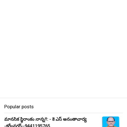
Popular posts
మానసిక స్థిరాంకం నాన్న!!: - కె ఎస్ అనంతాచార్య
-కరీంనగర్--9441195765