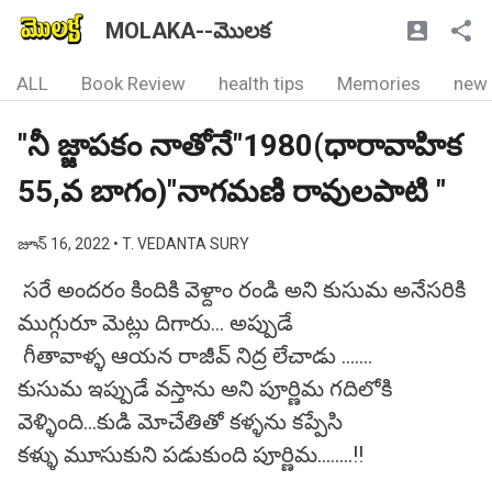
MOLAKA--మొలక
ALL
Book Review
health tips
Memories
new
"నీ జ్జాపకం నాతోనే"1980(ధారావాహిక
55,వ బాగం)"నాగమణి రావులపాటి "
జూన్ 16, 2022
• T. VEDANTA SURY
సరే అందరం కిందికి వెళ్దాం రండి అని కుసుమ అనేసరికి
ముగ్గురూ మెట్లు దిగారు... అప్పుడే
గీతావాళ్ళ ఆయన రాజీవ్ నిద్ర లేచాడు .......
కుసుమ ఇప్పుడే వస్తాను అని పూర్ణిమ గదిలోకి
వెళ్ళింది...కుడి మోచేతితో కళ్ళను కప్పేసి
కళ్ళు మూసుకుని పడుకుంది పూర్ణిమ........!!