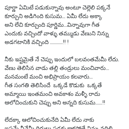
పూర్ణా ఏమిటే పడుకున్నావు అంటూ చెల్లెలి పక్కనే
కూర్చుని అడిగింది కుసుమ... ఏమీ లేదు అక్కా
అని లేచి కూర్చుంది పూర్ణిమ...విన్నావుగా గీత
ఎందుకు వచ్చిందో వాళ్ళు తమ్ముడు వేణుని నిన్ను
అడగటానికి వచ్చింది ...........!! !
నీకు ఇష్టమైతే నే చెప్పు ఇందులో బలవంతమేమీ లేదు.
వేణు తెలిసిన వాడు తల్లి తండ్రులు మంచివారు...
మనమంటే మంచి అభిప్రాయం కలవారు...
గీత సంగతి తెలిసిందే ఒక్కడే కొడుకు ఒక్కతే
అమ్మాయి ఇంతమంచి అవకాశం మళ్ళీ రాదు
ఆలోచించుకుని చెప్పు అని అన్నది కుసుమ......!!
లేదక్కా ఆలోచించుకునేది ఏమీ లేదు నాకు
ఇష్టమే నీవేమీ దిగులు పడకు కాకపోతే నిన్ను వదిలి