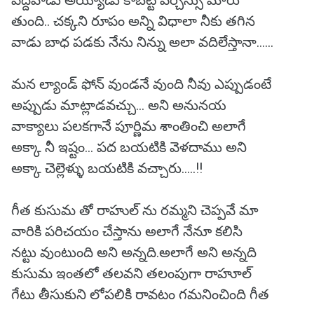
పెద్దవాడు అయ్యాడు కాబట్టి వర్చస్సు మారు
తుంది.. చక్కని రూపం అన్ని విధాలా నీకు తగిన
వాడు బాధ పడకు నేను నిన్ను అలా వదిలేస్తానా......
మన ల్యాండ్ ఫోన్ వుండనే వుంది నీవు ఎప్పుడంటే
అప్పుడు మాట్లాడవచ్చు... అని అనునయ
వాక్యాలు పలకగానే పూర్ణిమ శాంతించి అలాగే
అక్కా నీ ఇష్టం... పద బయటికి వెళదాము అని
అక్కా చెల్లెళ్ళు బయటికి వచ్చారు.....!!
గీత కుసుమ తో రాహుల్ ను రమ్మని చెప్పవే మా
వారికి పరిచయం చేస్తాను అలాగే నేనూ కలిసి
నట్టు వుంటుంది అని అన్నది.అలాగే అని అన్నది
కుసుమ ఇంతలో తలవని తలంపుగా రాహూల్
గేటు తీసుకుని లోపలికి రావటం గమనించింది గీత