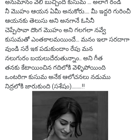
అనుమానం వెలి బుచ్చింది కుసుమ ... అలాగే రండి
నీ మొహం ఆయన ఏమీ అనుకోరు.... మీ ఇద్దరి గురించీ
ఆయనకు తెలుసు అని అనగానే ఓసినీ
చెప్పేసావా దొంగ మొహం అని గలగలా నవ్వే
కుసుమతో ఎంతకాలమయిందే... మనం ఇలా సరదాగా
వుండి సరే ఇక పడుకుందాం రేపు మన
నలుగురం బయలుదేరుతున్నాం.. అని గీత
తనకు కేటాయించిన గదిలోకి వెళ్ళిపోయింది
ఒంటరిగా కుసుమ అనేక ఆలోచనలు నడుము
నిద్రలోకి జారుకుంది (సశేషం)........!!