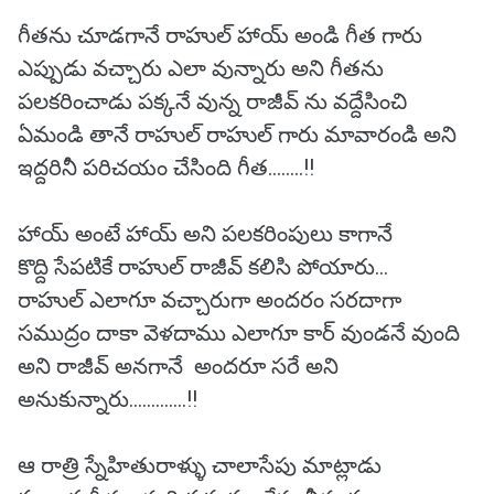
గీతను చూడగానే రాహుల్ హాయ్ అండి గీత గారు
ఎప్పుడు వచ్చారు ఎలా వున్నారు అని గీతను
పలకరించాడు పక్కనే వున్న రాజీవ్ ను వద్దేసించి
ఏమండి తానే రాహుల్ రాహుల్ గారు మావారండి అని
ఇద్దరినీ పరిచయం చేసింది గీత........!!
హాయ్ అంటే హాయ్ అని పలకరింపులు కాగానే
కొద్ది సేపటికే రాహుల్ రాజీవ్ కలిసి పోయారు...
రాహుల్ ఎలాగూ వచ్చారుగా అందరం సరదాగా
సముద్రం దాకా వెళదాము ఎలాగూ కార్ వుండనే వుంది
అని రాజీవ్ అనగానే అందరూ సరే అని
అనుకున్నారు.............!!
ఆ రాత్రి స్నేహితురాళ్ళు చాలాసేపు మాట్లాడు