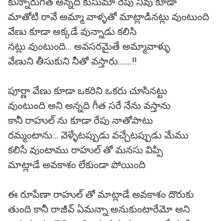
కున్నారుగీత అన్నది కుసుమా రేపు నీవు కూడా
మాతోటి రావే అమ్మా వాళ్ళతో మాట్లాడినట్లు వుంటుంది
వేణు కూడా అక్కడే వున్నాడు కలిసి
నట్లు వుంటుంది... అవసరమైతే అమ్మావాళ్ళు
వేణుని తీసుకుని నీతో వస్తారు.......!!
పూర్ణా వేణు కూడా ఒకరిని ఒకరు చూసినట్టు
వుంటుంది అని అన్నది గీత సరే నేను వస్తాను
కానీ రాహుల్ ను కూడా రేపు నాతోపాటు
రమ్మంటాను... వెళ్ళేటప్పుడు వచ్చేటప్పుడు మేము
కలిసే వుంటాము రాహుల్ తో మనసు విప్పి
మాట్లాడే అవకాశం లేకుండా పోయింది
ఈ రూపేణా రాహుల్ తో మాట్లాడే అవకాశం దొరుకు
తుంది కానీ రాజీవ్ ఏమన్నా అనుకుంటారేమో అని