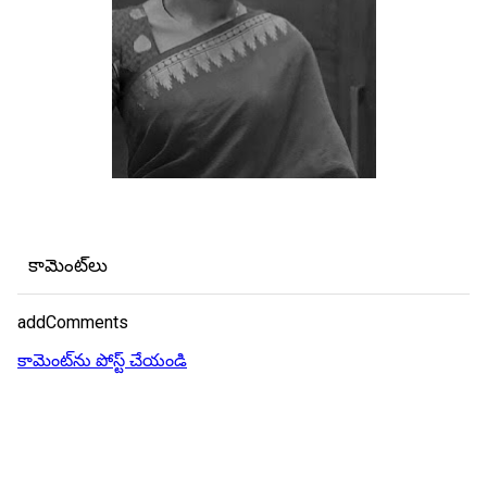
కామెంట్‌లు
addComments
కామెంట్‌ను పోస్ట్ చేయండి