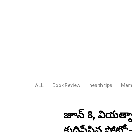
ALL
Book Review
health tips
Mem
జూన్ 8, వియత్నాం
కుదిపేసిన ఫోటో