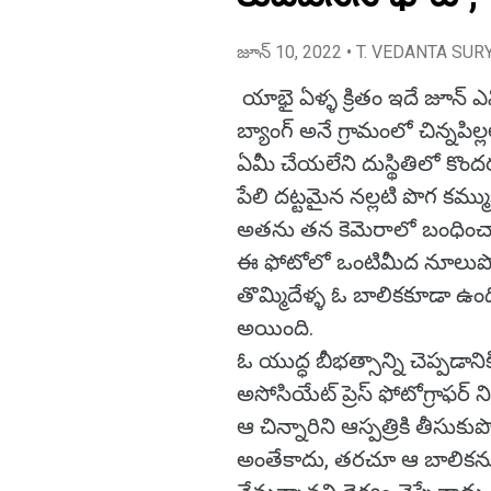
జూన్ 10, 2022
• T. VEDANTA SUR
యాభై ఏళ్ళ క్రితం ఇదే జూన్ ఎ
బ్యాంగ్ అనే గ్రామంలో చిన్న
ఏమీ చేయలేని దుస్థితిలో కొంద
పేలి దట్టమైన నల్లటి పొగ కమ్ము
అతను తన కెమెరాలో బంధించ
ఈ ఫోటోలో ఒంటిమీద నూలుపో
తొమ్మిదేళ్ళ ఓ బాలికకూడా ఉంది
అయింది.
ఓ యుద్ధ బీభత్సాన్ని చెప్పడ
అసోసియేట్ ప్రెస్ ఫోటోగ్రాఫర్
ఆ చిన్నారిని ఆస్పత్రికి తీసు
అంతేకాదు, తరచూ ఆ బాలికను 