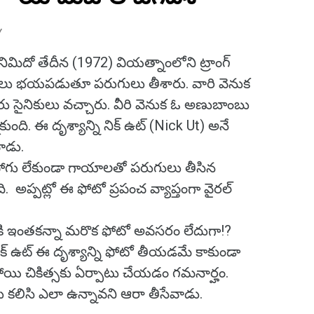
Y
నిమిదో తేదీన (1972) వియత్నాంలోని ట్రాంగ్
పిల్లలు భయపడుతూ పరుగులు తీశారు. వారి వెనుక
రు సైనికులు వచ్చారు. వీరి వెనుక ఓ అణుబాంబు
కుంది. ఈ దృశ్యాన్ని నిక్ ఉట్ (Nick Ut) అనే
ాడు.
గు లేకుండా గాయాలతో పరుగులు తీసిన
. అప్పట్లో ఈ ఫోటో ప్రపంచ వ్యాప్తంగా వైరల్
ానికి ఇంతకన్నా మరొక ఫోటో అవసరం లేదుగా!?
 నిక్ ఉట్ ఈ దృశ్యాన్ని ఫోటో తీయడమే కాకుండా
కుపోయి చికిత్సకు ఏర్పాటు చేయడం గమనార్హం.
కలిసి ఎలా ఉన్నావని ఆరా తీసేవాడు.