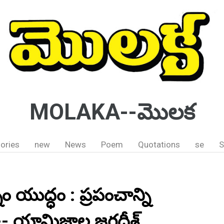
MOLAKA--మొలక
ories
new
News
Poem
Quotations
se
S
 యుద్ధం : ప్రపంచాన్ని
;-- యామిజాల జగదీశ్