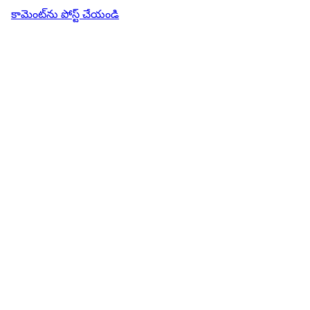
కామెంట్‌ను పోస్ట్ చేయండి