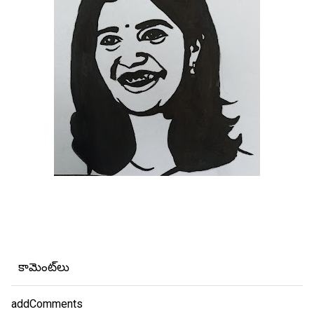
కామెంట్‌లు
addComments