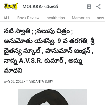
MOLAKA--మొలక
ALL
Book Review
health tips
Memories
new
నటి స్వాతి ; ;నలుపు చిత్రం ;
అనుమోతు యశస్వి. 9 వ తరగతి, శ్రీ
చైతన్య స్కూల్ , హనుమాన్ జంక్షన్ ,
నాన్న A.V.S.R. కుమార్ , అమ్మ
మాధవి
జూన్ 02, 2022
• T. VEDANTA SURY