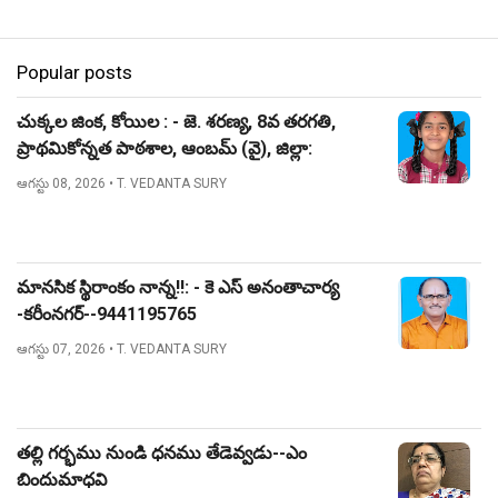
Popular posts
చుక్కల జింక, కోయిల : - జె. శరణ్య, 8వ తరగతి,
ప్రాథమికోన్నత పాఠశాల, ఆంబమ్ (వై), జిల్లా:
నిజామాబాద్.
ఆగస్టు 08, 2026
• T. VEDANTA SURY
మానసిక స్థిరాంకం నాన్న!!: - కె ఎస్ అనంతాచార్య
-కరీంనగర్--9441195765
ఆగస్టు 07, 2026
• T. VEDANTA SURY
తల్లి గర్భము నుండి ధనము తేడెవ్వడు--ఎం
బిందుమాధవి