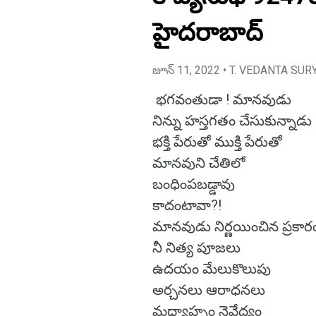
హైదరాబాద్
జూన్ 11, 2022
• T. VEDANTA SUR
భగవంతుడా ! మానవుడు
నిన్ను హస్తగతం చేసుకున్నాడు
భక్తి పేరుతో ముక్తి పేరుతో
మానవుని చేతిలో
బంధింపబడ్డావు
కాదంటావా?!
మానవుడు నిర్ణయించిన ప్రకార
నీ నిత్య పూజలు
ఉదయం మేలుకొలుపు
అర్చనలు ఆరాధనలు
మధ్యాహ్నం నైవేద్యం