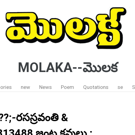
MOLAKA--మొలక
ories
new
News
Poem
Quotations
se
S
!??;-రసస్రవంతి &
313488 జంట కవులు :