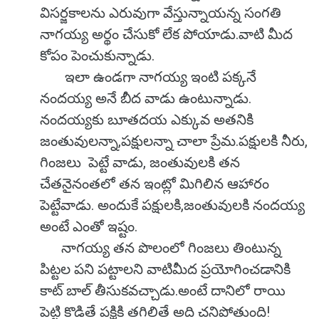
విసర్జకాలను ఎరువుగా వేస్తున్నాయన్న సంగతి
నాగయ్య అర్థం చేసుకో లేక పోయాడు.వాటి మీద
కోపం పెంచుకున్నాడు.
ఇలా ఉండగా నాగయ్య ఇంటి పక్కనే
నందయ్య అనే బీద వాడు ఉంటున్నాడు.
నందయ్యకు బూతదయ ఎక్కువ అతనికి
జంతువులన్నా,పక్షులన్నా చాలా ప్రేమ.పక్షులకి నీరు,
గింజలు పెట్టే వాడు, జంతువులకి తన
చేతనైనంతలో తన ఇంట్లో మిగిలిన ఆహారం
పెట్టేవాడు. అందుకే పక్షులకి,జంతువులకి నందయ్య
అంటే ఎంతో ఇష్టం.
నాగయ్య తన పొలంలో గింజలు తింటున్న
పిట్టల పని పట్టాలని వాటిమీద ప్రయోగించడానికి
కాట్ బాల్ తీసుకవచ్చాడు.అంటే దానిలో రాయి
పెట్టి కొడితే పక్షికి తగిలితే అది చనిపోతుంది!