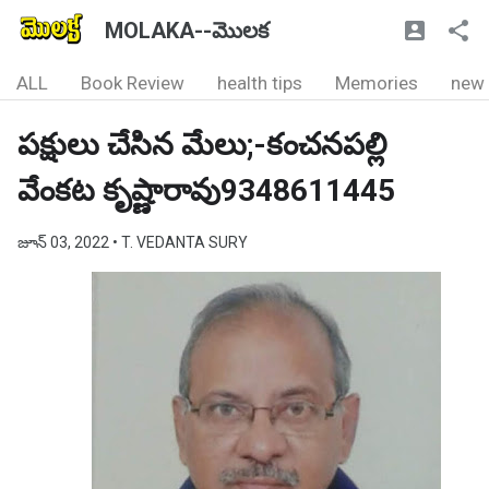
MOLAKA--మొలక
ALL
Book Review
health tips
Memories
new
పక్షులు చేసిన మేలు;-కంచనపల్లి
వేంకట కృష్ణారావు9348611445
జూన్ 03, 2022
• T. VEDANTA SURY