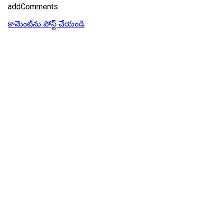
addComments
కామెంట్‌ను పోస్ట్ చేయండి