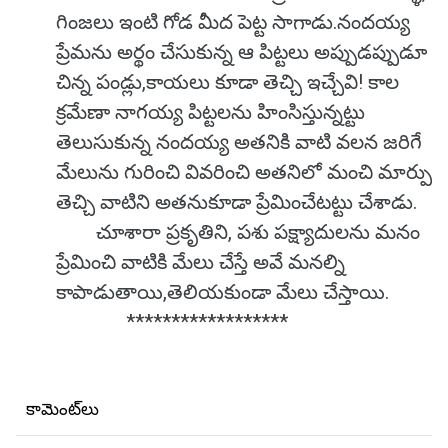
గింజలు ఇంటి గోడ మీద పెట్ట సాగాడు.నందయ్య
ప్రేమను అర్థం చేసుకున్న ఆ పిట్టలు అప్పుడప్పుడూ
చిన్న పండ్లు,కాయలు కూడా తెచ్చి ఇచ్చేవి! కాల
క్రమేణా నాగయ్య పిట్టలను హింసిస్తున్నట్టు
తెలుసుకున్న నందయ్య అతనికి వాటి వలన జరిగే
మేలును గురించి వివరించి అతనిలో మంచి మార్పు
తెచ్చి వాటిని అతనుకూడా ప్రేమించేటట్టు చేశాడు.
చూశారా ప్రకృతిని, పశు పక్ష్యాదులను మనం
ప్రేమించి వాటికి మేలు చేస్తే అవే మనల్ని
కాపాడుతాయి,తెలియకుండా మేలు చేస్తాయి.
******************
కామెంట్‌లు