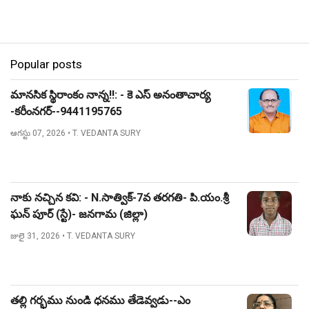
Popular posts
మానసిక స్థిరాంకం నాన్న!!: - కె ఎస్ అనంతాచార్య
-కరీంనగర్--9441195765
ఆగస్టు 07, 2026
• T. VEDANTA SURY
నాకు నచ్చిన కవి: - N.సాత్విక్-7వ తరగతి- పి.యం.శ్రీ
ఘన్ పూర్ (స్టే)- జనగామ (జిల్లా)
జులై 31, 2026
• T. VEDANTA SURY
తల్లి గర్భము నుండి ధనము తేడెవ్వడు--ఎం