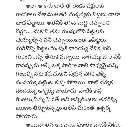
అలా ఆ కాట్ బాల్ తో రెండు పక్షులకు
గాయాలు చేశాడు.అతడి దుశ్చర్యకు పిట్టలు చాలా
బాధ పడ్డాయి. అతనికి తగిన బుద్ధి చెప్పాలని
నిర్ణయించుకుని తమ గుంపులోని పిట్టలకు
చెయ్యాల్సిన పని చెప్పాయి.అంతే ఆపిట్టలు
మరికొన్ని పిట్టల గుంపుకి నాగయ్య చేసిన పని
గురించి చెప్పి తీసుక వచ్చాయి. నాగయ్య పొలానికి
రానప్పుడు అన్నీ ఒక్కసారిగా వాలి సాధ్యమైనన్ని
గింజల్ని నోట కరుచుకుని సర్రున ఎగిరి వెళ్ళి
నందయ్య నట్టింట కుప్ప పోశాయి! వాటి చర్యకు
నందయ్య ఆశ్చర్య పోయాడు. వాటికి కాస్త
గింజలు,నీళ్ళు పెడితే అవి అన్నిగింజలు తనకిచ్చి
ఋణం తీర్చుకున్నట్లు తెలిసి మరింత ఆశ్చర్య
పోయాడు.
అయినా తన అలవాటు ప్రకారం వాటికి నీళ్ళు,