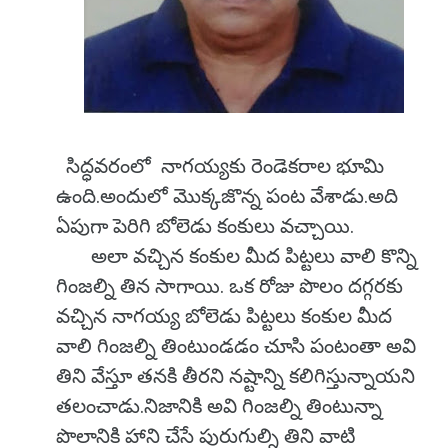
సిద్ధవరంలో నాగయ్యకు రెండెకరాల భూమి
ఉంది.అందులో మొక్కజొన్న పంట వేశాడు.అది
ఏపుగా పెరిగి బోలెడు కంకులు వచ్చాయి.
అలా వచ్చిన కంకుల మీద పిట్టలు వాలి కొన్ని
గింజల్ని తిన సాగాయి. ఒక రోజు పొలం దగ్గరకు
వచ్చిన నాగయ్య బోలెడు పిట్టలు కంకుల మీద
వాలి గింజల్ని తింటుండడం చూసి పంటంతా అవి
తిని వేస్తూ తనకి తీరని నష్టాన్ని కలిగిస్తున్నాయని
తలంచాడు.నిజానికి అవి గింజల్ని తింటున్నా
పొలానికి హాని చేసే పురుగుల్ని తిని వాటి