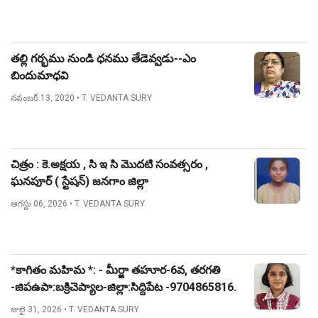
తల్లి గర్భము నుండి ధనము తేడెవ్వడు--ఎం
బిందుమాధవి
నవంబర్ 13, 2020
• T. VEDANTA SURY
చిత్రం : కె.అక్షయ , సి ఇ సి మొదటి సంవత్సరం ,
ఘనపూర్ ( స్టేషన్) జనగాం జిల్లా
ఆగస్టు 06, 2026
• T. VEDANTA SURY
*కాగితం మహిమ *: - మీర్జా తహూర-6వ, తరగతి
-జిపఉపా:బక్రిచెప్యాల-జిల్లా:సిద్దిపేట -9704865816.
జులై 31, 2026
• T. VEDANTA SURY