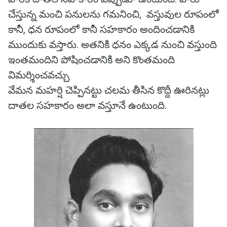
చేస్తున్న మంచి పనులను గమనించి, వస్తువుల రూపంలో
కానీ, ధన రూపంలో కానీ సహకారం అందించడానికి
ముందుకు వస్తారు. అతనికి ధనం ఎక్కడ నుంచి వస్తుంది
ఇంతమందిని పోషించడానికి అని కొంతమంది
విమర్శించవచ్చు
వేమన మహర్షి చెప్పినట్టు చలమ తీసిన కొద్దీ ఊరినట్లు
దాతల సహకారం అలా వస్తూనే ఉంటుంది.