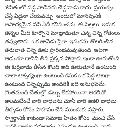
జీవితంలో పడ్డ వాడెవరు చెడ్డవాడు కాదు ప్రయత్నం
చేస్తే ఏదైనా చేయవచ్చు అందులో మానవునికి
అసాధ్యమైన పని ఏదీ కనిపించదు. ఈ పిల్లలు ఇసుక
తిన్నెల మీద కూర్చొని మాట్లాడుతూ చిన్న చిన్న గోతులు
తవ్వుతారు ఒక జానెడు పైగా ఇసుకను తొలగించిన
తరువాత చిన్న ఊట ప్రారంభమవుతుంది ఆటగా
ఆడుతూ దానిని తీసి ప్రక్కన పోస్తారు ఇంకా ఊరుతోంది
ఈ కుర్రవాడు తీసిన కొలది అది ఊరుతూనే ఉంటుంది
చాలా ఆశ్చర్యంగా ఉంటుంది కనుక ఒక పెద్ద ఆటగా
ఉంటుంది చిన్నప్పుడు అందరికీ ఇది అనుభవమే.
కొంతమంది చేతుల్లో డబ్బు లేకపోయినా ఆకలితో
అలమటించే వారి బాధలను చూసి వారి ఆకలి బాధలు
తీర్చడం కోసం సాహసం చేసి ముందుకు వస్తారు.
స్వార్థానికి కాకుండా సమాజ హితం కోసం మంచి చేసే
వారికి దాతల సహకారం ఎప్పుడూ ఉంటుంది. వారు