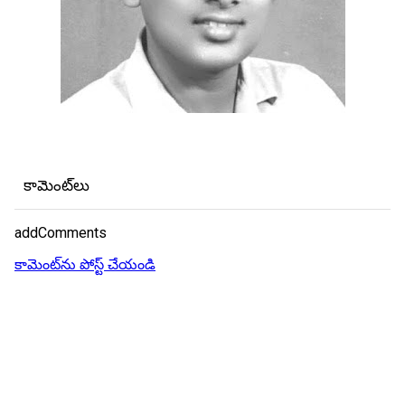
కామెంట్‌లు
addComments
కామెంట్‌ను పోస్ట్ చేయండి