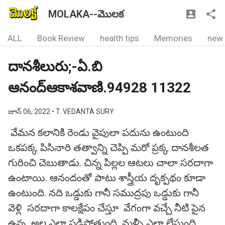
MOLAKA--మొలక
ALL
Book Review
health tips
Memories
new
దానశీలురు;-ఏ.బి
ఆనంద్ఆకాశవాణి.94928 11322
జూన్ 06, 2022
• T. VEDANTA SURY
వేమన కలానికి రెండు వైపులా పదును ఉంటుంది
ఒకపక్క పిసినారి తత్వాన్ని చెప్పి మరో ప్రక్క దానశీలత
గురించి చెబుతాడు. చిన్న పిల్లల ఆటలు చాలా సరదాగా
ఉంటాయి. ఆనందంతో పాటు శాస్త్రీయ దృక్పథం కూడా
ఉంటుంది. నది ఒడ్డుకు గానీ సముద్రపు ఒడ్డుకు గానీ
వెళ్లి సరదాగా కాలక్షేపం చేస్తూ వేగంగా వచ్చే నీటి పైన
ఉన్న అల ఎలా పడిపోతుంది మళ్ళీ ఎలా లేస్తుంది