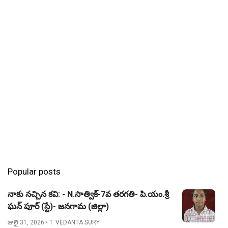
Popular posts
నాకు నచ్చిన కవి: - N.సాత్విక్-7వ తరగతి- పి.యం.శ్రీ
ఘన్ పూర్ (స్టే)- జనగామ (జిల్లా)
జులై 31, 2026
• T. VEDANTA SURY