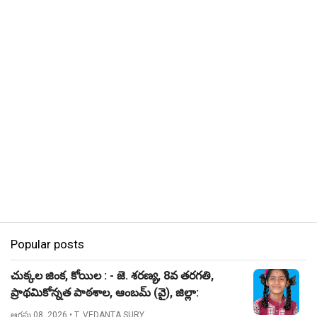
Popular posts
చుక్కల జింక, కోయిల : - జె. శరణ్య, 8వ తరగతి,
ప్రాథమికోన్నత పాఠశాల, ఆంబమ్ (వై), జిల్లా:
నిజామాబాద్.
ఆగస్టు 08, 2026
• T. VEDANTA SURY