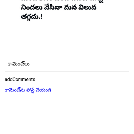
కామెంట్‌లు
addComments
కామెంట్‌ను పోస్ట్ చేయండి