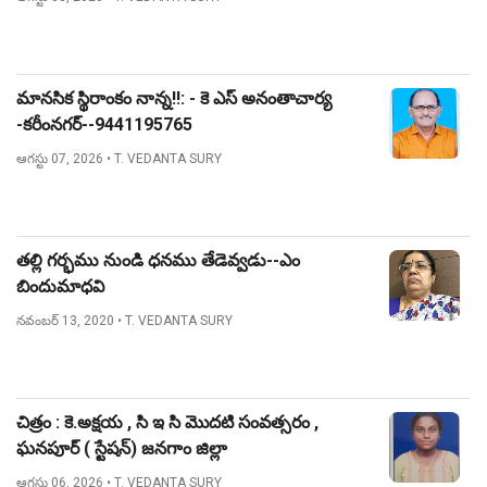
మానసిక స్థిరాంకం నాన్న!!: - కె ఎస్ అనంతాచార్య
-కరీంనగర్--9441195765
ఆగస్టు 07, 2026
• T. VEDANTA SURY
తల్లి గర్భము నుండి ధనము తేడెవ్వడు--ఎం
బిందుమాధవి
నవంబర్ 13, 2020
• T. VEDANTA SURY
చిత్రం : కె.అక్షయ , సి ఇ సి మొదటి సంవత్సరం ,
ఘనపూర్ ( స్టేషన్) జనగాం జిల్లా
ఆగస్టు 06, 2026
• T. VEDANTA SURY