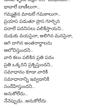
భావాలే బాణీలుగా...
గమ్మతైన మాటలే గమకాలుగా...
ప్రయాస పడుతూ ప్రాస గూర్చిన
పదాలే పదనిసలు పలికిస్తాయని...
దుడుకు వయసైనా, అలిగిన మనసైనా,
ఆగి దాగిన అంతరార్థాలను
ఆలోచిస్తుందని...
వారి కలం పలికిన ప్రతి పదం
ప్రతి ఒక్కరిని ప్రశ్నిస్తుందని...
సమాధానం కూడా వారికి
సమాధానాన్ని ఇవ్వడానికి
సందేహిస్తుందని...
అనుకోలేదు…
నేనెప్పుడు…అనుకోలేదు