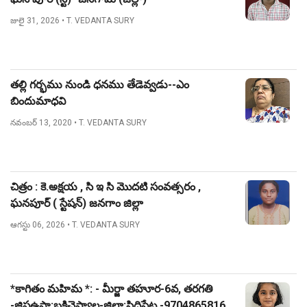
జులై 31, 2026
• T. VEDANTA SURY
తల్లి గర్భము నుండి ధనము తేడెవ్వడు--ఎం
బిందుమాధవి
నవంబర్ 13, 2020
• T. VEDANTA SURY
చిత్రం : కె.అక్షయ , సి ఇ సి మొదటి సంవత్సరం ,
ఘనపూర్ ( స్టేషన్) జనగాం జిల్లా
ఆగస్టు 06, 2026
• T. VEDANTA SURY
*కాగితం మహిమ *: - మీర్జా తహూర-6వ, తరగతి
-జిపఉపా:బక్రిచెప్యాల-జిల్లా:సిద్దిపేట -9704865816.