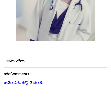
కామెంట్‌లు
addComments
కామెంట్‌ను పోస్ట్ చేయండి