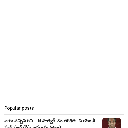
Popular posts
నాకు నచ్చిన కవి: - N.సాత్విక్-7వ తరగతి- పి.యం.శ్రీ
ఘన్ పూర్ (స్టే)- జనగామ (జిల్లా)