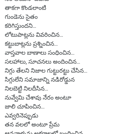
తాకగా కొండలాంటి
గుండెను సైతం
కరిగిస్తుందని...
లోటుపాట్లను వివరించిన...
కట్టుబాట్లను ప్రశ్నించిన...
వాస్తవాల బాణాలు సంధించిన...
సలహాలు, సూచనలు అందించిన...
నిగ్గు తేలని నిజాల గుట్టురట్టు చేసిన...
సిగ్గులేని సమాజాన్ని నడిరోడ్డున
నిలబెట్టి నిలదీసిన...
నువ్వేమి చేశావు నేరం అంటూ
జాలి చూపించిన...
ఎవ్వరినెప్పుడు
తన వలలో అంటూ ప్రేమ
ఆనవాళ్ళను అక్షరాలలో బంధించిన...