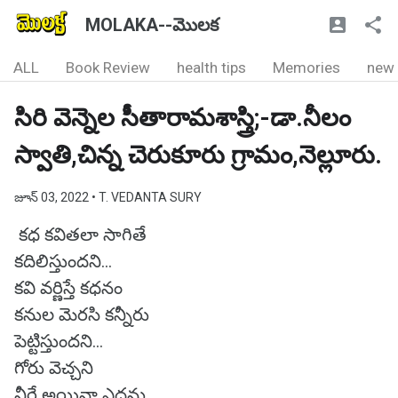
MOLAKA--మొలక
ALL
Book Review
health tips
Memories
new
సిరి వెన్నెల సీతారామశాస్త్రి;-డా.నీలం
స్వాతి,చిన్న చెరుకూరు గ్రామం,నెల్లూరు.
జూన్ 03, 2022
• T. VEDANTA SURY
కధ కవితలా సాగితే
కదిలిస్తుందని...
కవి వర్ణిస్తే కధనం
కనుల మెరసి కన్నీరు
పెట్టిస్తుందని...
గోరు వెచ్చని
నీరే అయినా ఎదను