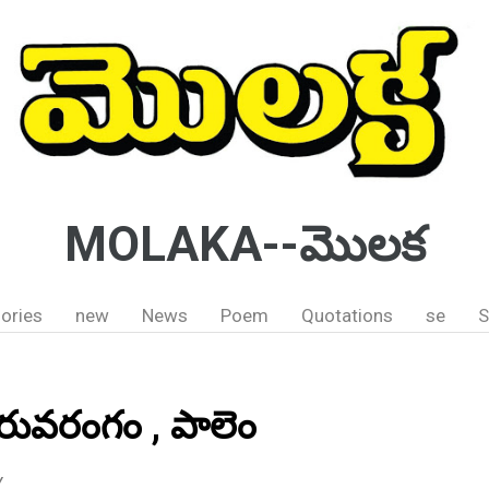
MOLAKA--మొలక
ories
new
News
Poem
Quotations
se
S
్ తిరువరంగం , పాలెం
Y