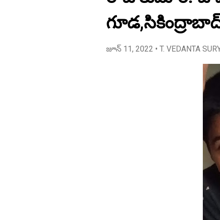
గూడ,సికింద్రాబాద
జూన్ 11, 2022
• T. VEDANTA SUR