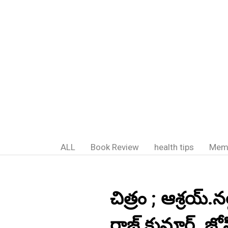
ALL
Book Review
health tips
Mem
చిత్రం ; ఆశ్రయ్.నల్లి
రాజ్ కుమార్. జోషి