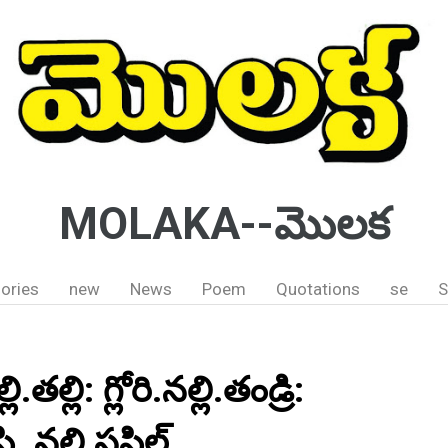
MOLAKA--మొలక
ories
new
News
Poem
Quotations
se
S
.తల్లి: గ్లోరి.నల్లి.తండ్రి:
. నల్లి సఫిల్