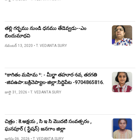
తల్లి గర్భము నుండి ధనము తేడెవ్వడు--ఎం
బిందుమాధవి
నవంబర్ 13, 2020
• T. VEDANTA SURY
*కాగితం మహిమ *: - మీర్జా తహూర-6వ, తరగతి
-జిపఉపా:బక్రిచెప్యాల-జిల్లా:సిద్దిపేట -9704865816.
జులై 31, 2026
• T. VEDANTA SURY
చిత్రం : కె.అక్షయ , సి ఇ సి మొదటి సంవత్సరం ,
ఘనపూర్ ( స్టేషన్) జనగాం జిల్లా
ఆగస్టు 06, 2026
• T. VEDANTA SURY