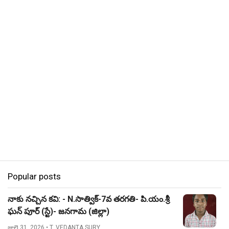
Popular posts
నాకు నచ్చిన కవి: - N.సాత్విక్-7వ తరగతి- పి.యం.శ్రీ
ఘన్ పూర్ (స్టే)- జనగామ (జిల్లా)
జులై 31, 2026
• T. VEDANTA SURY