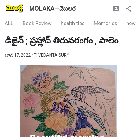
MOLAKA--మొలక
ALL
Book Review
health tips
Memories
new
డిజైన్ ; ప్రహ్లాద్ తిరువరంగం , పాలెం
జూన్ 17, 2022
• T. VEDANTA SURY