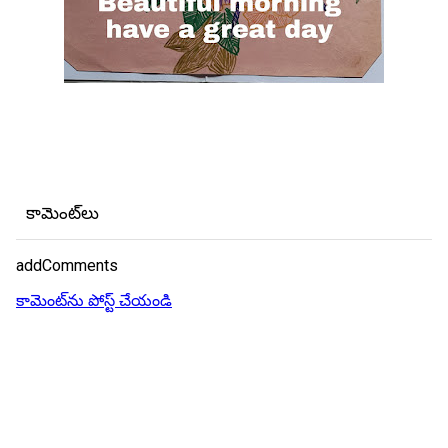
కామెంట్‌లు
addComments
కామెంట్‌ను పోస్ట్ చేయండి