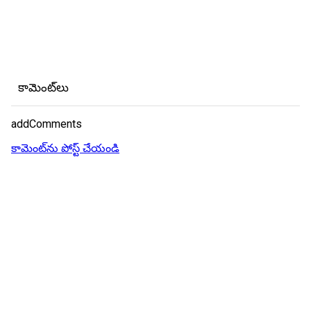
కామెంట్‌లు
addComments
కామెంట్‌ను పోస్ట్ చేయండి