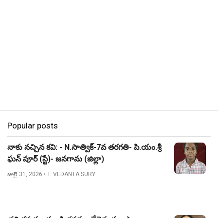
Popular posts
నాకు నచ్చిన కవి: - N.సాత్విక్-7వ తరగతి- పి.యం.శ్రీ
ఘన్ పూర్ (స్టే)- జనగామ (జిల్లా)
జులై 31, 2026
• T. VEDANTA SURY