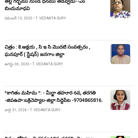
తల్లి గర్భము నుండి ధనము తేడెవ్వడు--ఎం
బిందుమాధవి
నవంబర్ 13, 2020
• T. VEDANTA SURY
చిత్రం : కె.అక్షయ , సి ఇ సి మొదటి సంవత్సరం ,
ఘనపూర్ ( స్టేషన్) జనగాం జిల్లా
ఆగస్టు 06, 2026
• T. VEDANTA SURY
*కాగితం మహిమ *: - మీర్జా తహూర-6వ, తరగతి
-జిపఉపా:బక్రిచెప్యాల-జిల్లా:సిద్దిపేట -9704865816.
జులై 31, 2026
• T. VEDANTA SURY