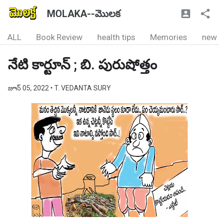
MOLAKA--మొలక
ALL
Book Review
health tips
Memories
new
నేటి కార్టూన్ ; బి. పురుషోత్తం
జూన్ 05, 2022
• T. VEDANTA SURY