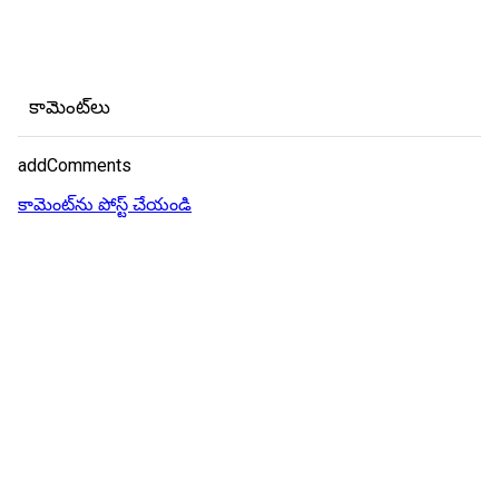
కామెంట్‌లు
addComments
కామెంట్‌ను పోస్ట్ చేయండి