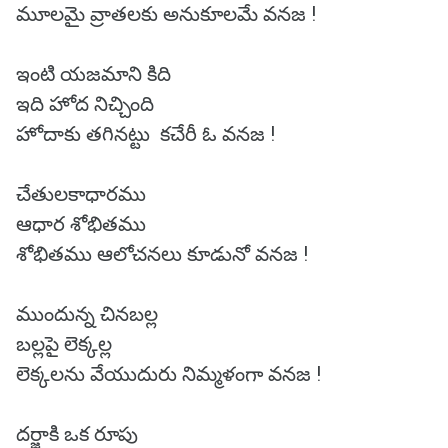
మూలమై వ్రాతలకు అనుకూలమే వనజ !
ఇంటి యజమాని కిది
ఇది హోద నిచ్చింది
హోదాకు తగినట్టు కచేరీ ఓ వనజ !
చేతులకాధారము
ఆధార శోభితము
శోభితము ఆలోచనలు కూడునో వనజ !
ముందున్న చినబల్ల
బల్లపై లెక్కల్ల
లెక్కలను వేయుదురు నిమ్మళంగా వనజ !
దర్జాకి ఒక రూపు