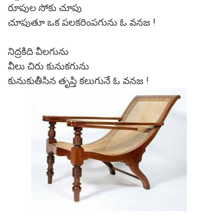
రూపుల సోకు చూపు
చూపుతూ ఒక పలకరింపగును ఓ వనజ !
నిద్రకిది వీలగును
వీలు చిరు కునుకగును
కునుకుతీసిన తృప్తి కలుగునే ఓ వనజ !