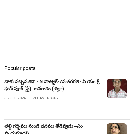
Popular posts
నాకు నచ్చిన కవి: - N.సాత్విక్-7వ తరగతి- పి.యం.శ్రీ
ఘన్ పూర్ (స్టే)- జనగామ (జిల్లా)
జులై 31, 2026
• T. VEDANTA SURY
తల్లి గర్భము నుండి ధనము తేడెవ్వడు--ఎం
బిందుమాధవి