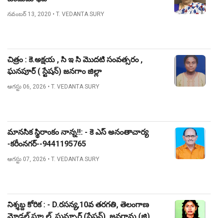
నవంబర్ 13, 2020
• T. VEDANTA SURY
చిత్రం : కె.అక్షయ , సి ఇ సి మొదటి సంవత్సరం ,
ఘనపూర్ ( స్టేషన్) జనగాం జిల్లా
ఆగస్టు 06, 2026
• T. VEDANTA SURY
మానసిక స్థిరాంకం నాన్న!!: - కె ఎస్ అనంతాచార్య
-కరీంనగర్--9441195765
ఆగస్టు 07, 2026
• T. VEDANTA SURY
నిశ్శబ్ద కోరిక : - D.రసన్య,10వ తరగతి, తెలంగాణ
మోడల్ స్కూల్, ఘన్పూర్ (స్టేషన్), జనగామ (జి)