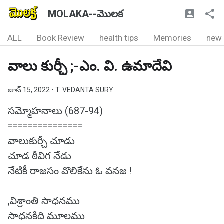
MOLAKA--మొలక
ALL
Book Review
health tips
Memories
new
వాలు కుర్చీ ;-ఎం. వి. ఉమాదేవి
జూన్ 15, 2022
• T. VEDANTA SURY
సమ్మోహనాలు (687-94)
===============
వాలుకుర్చీ చూడు
చూడ ఠీవిగ నేడు
నేటికీ రాజసం వొలికేను ఓ వనజ !
,విశ్రాంతి సాధనము
సాధనకిది మూలము