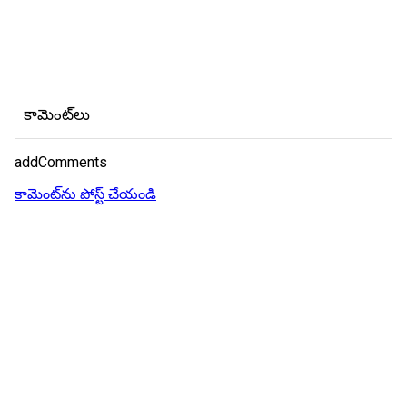
కామెంట్‌లు
addComments
కామెంట్‌ను పోస్ట్ చేయండి