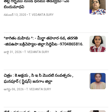
తల్లి గర్భము నుండి ధనము తేడెవ్వడు--ఎం
బిందుమాధవి
నవంబర్ 13, 2020
• T. VEDANTA SURY
*కాగితం మహిమ *: - మీర్జా తహూర-6వ, తరగతి
-జిపఉపా:బక్రిచెప్యాల-జిల్లా:సిద్దిపేట -9704865816.
జులై 31, 2026
• T. VEDANTA SURY
చిత్రం : కె.అక్షయ , సి ఇ సి మొదటి సంవత్సరం ,
ఘనపూర్ ( స్టేషన్) జనగాం జిల్లా
ఆగస్టు 06, 2026
• T. VEDANTA SURY