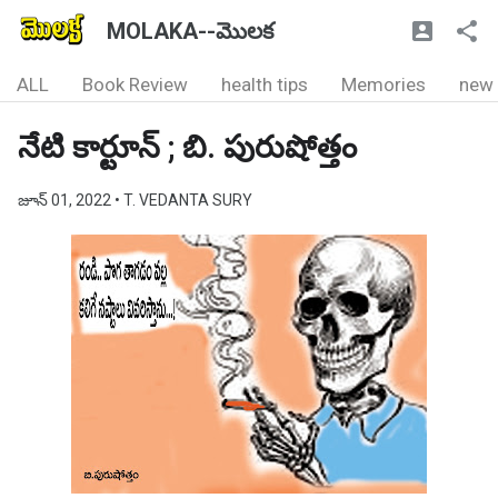
MOLAKA--మొలక
ALL
Book Review
health tips
Memories
new
నేటి కార్టూన్ ; బి. పురుషోత్తం
జూన్ 01, 2022
• T. VEDANTA SURY