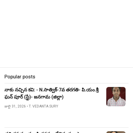
Popular posts
నాకు నచ్చిన కవి: - N.సాత్విక్-7వ తరగతి- పి.యం.శ్రీ
ఘన్ పూర్ (స్టే)- జనగామ (జిల్లా)
జులై 31, 2026
• T. VEDANTA SURY