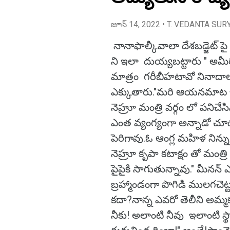
జూన్ 14, 2022
• T. VEDANTA SUR
నానాఫాల్కీవాలా దేశబడ్జెట్ పై
ని ఇలా దుయ్యబట్టారు " అమీర
మాత్రం గరీబీహటావో నినాదా
ఎక్కుతారు."మరి ఆయనమాట ఇప్
నెహ్రూ మంత్రి వర్గం లో పనిచేసి
ఎంత వ్యంగ్యంగా అన్నాడో చూడండ
పెరిగావు.ఓ ఆంగ్ల మహిళ నిన్న
నెహ్రూ కృపా కటాక్షం తో మంత్రి
పైపైకి సాగుతున్నావు." మీనన్ ఎ
బ్రహ్మాండంగా పొగిడి ములగచె
కదా?నాన్న ఎవరో తెలీని అమ్మ
నీకు! అలాంటి నీవు ఇలాంటి స్