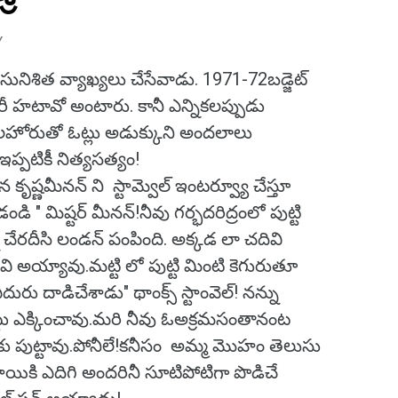
Y
 సునిశిత వ్యాఖ్యలు చేసేవాడు. 1971-72బడ్జెట్
ీ హటావో అంటారు. కానీ ఎన్నికలప్పుడు
లహోరుతో ఓట్లు అడుక్కుని అందలాలు
పటికీ నిత్యసత్యం!
న కృష్ణమీనన్ ని స్టామ్వెల్ ఇంటర్వ్యూ చేస్తూ
ి " మిష్టర్ మీనన్!నీవు గర్భదరిద్రంలో పుట్టి
ు చేరదీసి లండన్ పంపింది. అక్కడ లా చదివి
 వి అయ్యావు.మట్టి లో పుట్టి మింటి కెగురుతూ
దురు దాడిచేశాడు" థాంక్స్ స్టాంవెల్! నన్ను
ట్టు ఎక్కించావు.మరి నీవు ఓఅక్రమసంతానంట
కు పుట్టావు.పోనీలే!కనీసం అమ్మ మొహం తెలుసు
థాయికి ఎదిగి అందరినీ సూటిపోటిగా పొడిచే