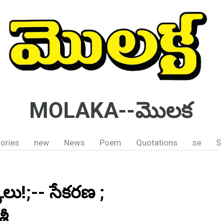
MOLAKA--మొలక
ories
new
News
Poem
Quotations
se
S
లు!;-- సేకరణ ;
రీ