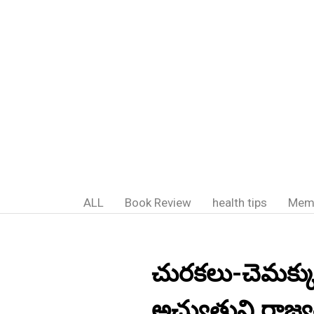
ALL
Book Review
health tips
Mem
చురకలు-చెమక్కు
అచ్యుతుని రాజ్యశ్