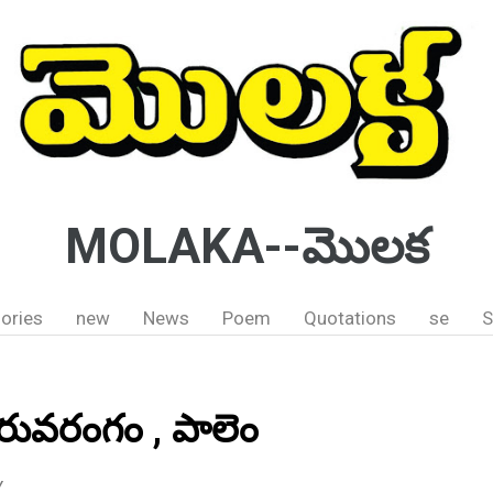
MOLAKA--మొలక
ories
new
News
Poem
Quotations
se
S
్ తిరువరంగం , పాలెం
Y