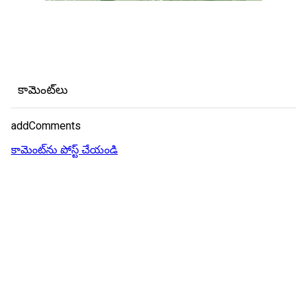
కామెంట్‌లు
addComments
కామెంట్‌ను పోస్ట్ చేయండి