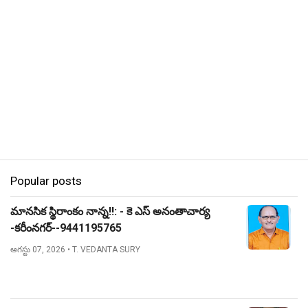
Popular posts
మానసిక స్థిరాంకం నాన్న!!: - కె ఎస్ అనంతాచార్య
-కరీంనగర్--9441195765
ఆగస్టు 07, 2026
• T. VEDANTA SURY