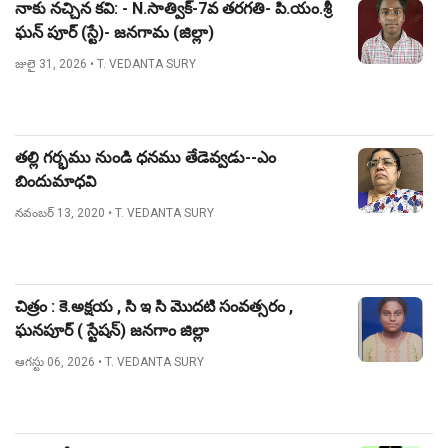
నాకు నచ్చిన కవి: - N.సాత్విక్-7వ తరగతి- పి.యం.శ్రీ
ఘన్ పూర్ (స్టే)- జనగామ (జిల్లా)
జులై 31, 2026
• T. VEDANTA SURY
తల్లి గర్భము నుండి ధనము తేడెవ్వడు--ఎం
బిందుమాధవి
నవంబర్ 13, 2020
• T. VEDANTA SURY
చిత్రం : కె.అక్షయ , సి ఇ సి మొదటి సంవత్సరం ,
ఘనపూర్ ( స్టేషన్) జనగాం జిల్లా
ఆగస్టు 06, 2026
• T. VEDANTA SURY