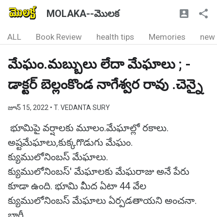
MOLAKA--మొలక
ALL
Book Review
health tips
Memories
new
మేఘం.మబ్బులు లేదా మేఘాలు ; -
డాక్టర్ బెల్లంకొండ నాగేశ్వర రావు .చెన్నై
జూన్ 15, 2022
• T. VEDANTA SURY
భూమిపై వర్షాలకు మూలం.మేఘాల్లో రకాలు.
అష్టమేఘాలు,కుక్కగొడుగు మేఘం.
క్యుములోనింబస్ మేఘాలు.
క్యుములోనింబస్‌' మేఘాలకు మేఘరాజు అనే పేరు
కూడా ఉంది. భూమి మీద ఏటా 44 వేల
క్యుములోనింబస్‌ మేఘాలు ఏర్పడతాయని అంచనా.
భారీ