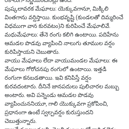
రకాలుగా నిర్ణయించినట్లు ఉంది.
పుష్కలావరక మేఘాలు: యెక్కువగానూ, మిక్కిలి
వింతగాను వర్షిస్తాయి. కుంభవృష్టి (కుండలతో దిమ్మరించే
విధముగా వాన కురవటం)ని కురిపించే మేఘాలివే.
మధుమేఘాలు: తేనె రంగు కలిగి ఉంటాయి. పదిహేను
ఆమడల పొడవు వ్యాపించి నాలుగు తూముల వర్షం
కురిపిస్తాయని చెబుతారు.
వాయు మేఘాలు లేదా వాయుమండల మేఘాలు: ఈ
మేఘాలు గోరోచనపు రంగులో ఉంటాయి. ఇత్తడి
రంగుగా కనబడతాయి. ఇవి కనిపిస్తే వర్షం
కురవదంటారు. దీనినే జానపదులు పులిచారల మబ్బు
అంటారు. అవి పన్నెండు ఆమడల పొడవు
వ్యాపించుననియూ, గాలి యొక్కువగా ప్రకోపించి,
ప్రధానంగా ఉంటే స్వల్పవర్షం కురుస్తుందని
చెబుత్తున్నారు.