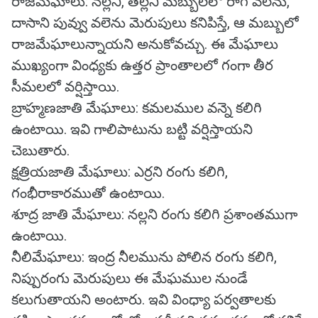
రాజమేఘాలు: నల్లని, తెల్లని మబ్బులలో రాగి వలెను,
దాసాని పువ్వు వలెను మెరుపులు కనిపిస్తే, ఆ మబ్బులో
రాజమేఘాలున్నాయని అనుకోవచ్చు. ఈ మేఘాలు
ముఖ్యంగా వింధ్యకు ఉత్తర ప్రాంతాలలో గంగా తీర
సీమలలో వర్షిస్తాయి.
బ్రాహ్మణజాతి మేఘాలు: కమలముల వన్నె కలిగి
ఉంటాయి. ఇవి గాలిపాటును బట్టి వర్షిస్తాయని
చెబుతారు.
క్షత్రియజాతి మేఘాలు: ఎర్రని రంగు కలిగి,
గంభీరాకారముతో ఉంటాయి.
శూద్ర జాతి మేఘాలు: నల్లని రంగు కలిగి ప్రశాంతముగా
ఉంటాయి.
నీలిమేఘాలు: ఇంద్ర నీలమును పోలిన రంగు కలిగి,
నిప్పురంగు మెరుపులు ఈ మేఘముల నుండే
కలుగుతాయని అంటారు. ఇవి వింధ్యా పర్వతాలకు