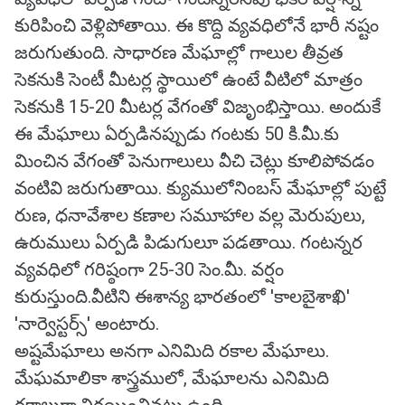
కురిపించి వెళ్లిపోతాయి. ఈ కొద్ది వ్యవధిలోనే భారీ నష్టం
జరుగుతుంది. సాధారణ మేఘాల్లో గాలుల తీవ్రత
సెకనుకి సెంటీ మీటర్ల స్థాయిలో ఉంటే వీటిలో మాత్రం
సెకనుకి 15-20 మీటర్ల వేగంతో విజృంభిస్తాయి. అందుకే
ఈ మేఘాలు ఏర్పడినప్పుడు గంటకు 50 కి.మీ.కు
మించిన వేగంతో పెనుగాలులు వీచి చెట్లు కూలిపోవడం
వంటివి జరుగుతాయి. క్యుములోనింబస్‌ మేఘాల్లో పుట్టే
రుణ, ధనావేశాల కణాల సమూహాల వల్ల మెరుపులు,
ఉరుములు ఏర్పడి పిడుగులూ పడతాయి. గంటన్నర
వ్యవధిలో గరిష్ఠంగా 25-30 సెం.మీ. వర్షం
కురుస్తుంది.వీటిని ఈశాన్య భారతంలో 'కాలబైశాఖి'
'నార్వెస్టర్స్‌' అంటారు.
అష్టమేఘాలు అనగా ఎనిమిది రకాల మేఘాలు.
మేఘమాలికా శాస్త్రములో, మేఘాలను ఎనిమిది