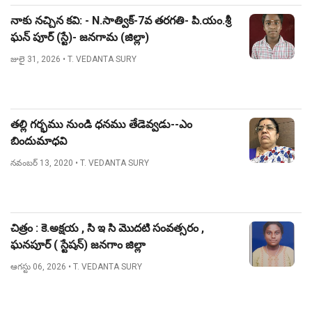
నాకు నచ్చిన కవి: - N.సాత్విక్-7వ తరగతి- పి.యం.శ్రీ
ఘన్ పూర్ (స్టే)- జనగామ (జిల్లా)
జులై 31, 2026
• T. VEDANTA SURY
తల్లి గర్భము నుండి ధనము తేడెవ్వడు--ఎం
బిందుమాధవి
నవంబర్ 13, 2020
• T. VEDANTA SURY
చిత్రం : కె.అక్షయ , సి ఇ సి మొదటి సంవత్సరం ,
ఘనపూర్ ( స్టేషన్) జనగాం జిల్లా
ఆగస్టు 06, 2026
• T. VEDANTA SURY