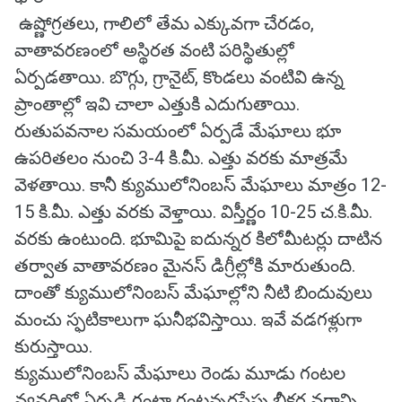
ఉష్ణోగ్రతలు, గాలిలో తేమ ఎక్కువగా చేరడం,
వాతావరణంలో అస్థిరత వంటి పరిస్థితుల్లో
ఏర్పడతాయి. బొగ్గు, గ్రానైట్‌, కొండలు వంటివి ఉన్న
ప్రాంతాల్లో ఇవి చాలా ఎత్తుకి ఎదుగుతాయి.
రుతుపవనాల సమయంలో ఏర్పడే మేఘాలు భూ
ఉపరితలం నుంచి 3-4 కి.మీ. ఎత్తు వరకు మాత్రమే
వెళతాయి. కానీ క్యుములోనింబస్‌ మేఘాలు మాత్రం 12-
15 కి.మీ. ఎత్తు వరకు వెళ్తాయి. విస్తీర్ణం 10-25 చ.కి.మీ.
వరకు ఉంటుంది. భూమిపై ఐదున్నర కిలోమీటర్లు దాటిన
తర్వాత వాతావరణం మైనస్‌ డిగ్రీల్లోకి మారుతుంది.
దాంతో క్యుములోనింబస్‌ మేఘాల్లోని నీటి బిందువులు
మంచు స్ఫటికాలుగా ఘనీభవిస్తాయి. ఇవే వడగళ్లుగా
కురుస్తాయి.
క్యుములోనింబస్‌ మేఘాలు రెండు మూడు గంటల
వ్యవధిలో ఏర్పడి గంటా గంటన్నరసేపు భీకర వర్షాన్ని