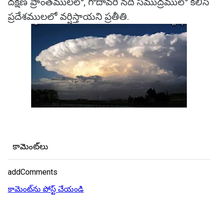
దక్షిణ ప్రాంతములలో, గోదావరీ నది సముద్రములో కలిసే
ప్రదేశములలో వర్షిస్తాయని ప్రతీతి.
కామెంట్‌లు
addComments
కామెంట్‌ను పోస్ట్ చేయండి