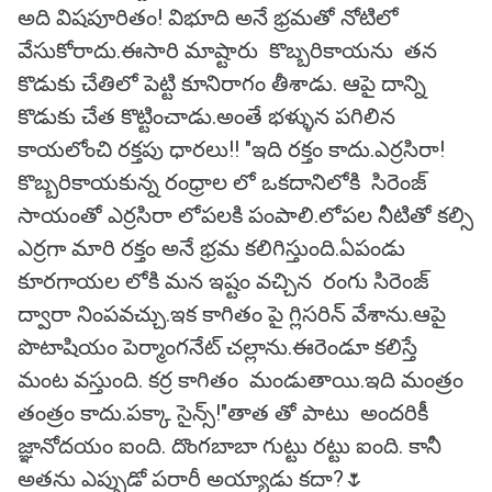
అది విషపూరితం! విభూది అనే భ్రమతో నోటిలో
వేసుకోరాదు.ఈసారి మాష్టారు కొబ్బరికాయను తన
కొడుకు చేతిలో పెట్టి కూనిరాగం తీశాడు. ఆపై దాన్ని
కొడుకు చేత కొట్టించాడు.అంతే భళ్ళున పగిలిన
కాయలోంచి రక్తపు ధారలు!! "ఇది రక్తం కాదు.ఎర్రసిరా!
కొబ్బరికాయకున్న రంధ్రాల లో ఒకదానిలోకి సిరెంజ్
సాయంతో ఎర్రసిరా లోపలకి పంపాలి.లోపల నీటితో కల్సి
ఎర్రగా మారి రక్తం అనే భ్రమ కలిగిస్తుంది.ఏపండు
కూరగాయల లోకి మన ఇష్టం వచ్చిన రంగు సిరెంజ్
ద్వారా నింపవచ్చు.ఇక కాగితం పై గ్లిసరిన్ వేశాను.ఆపై
పొటాషియం పెర్మాంగనేట్ చల్లాను.ఈరెండూ కలిస్తే
మంట వస్తుంది. కర్ర కాగితం మండుతాయి.ఇది మంత్రం
తంత్రం కాదు.పక్కా సైన్స్!"తాత తో పాటు అందరికీ
జ్ఞానోదయం ఐంది. దొంగబాబా గుట్టు రట్టు ఐంది. కానీ
అతను ఎప్పుడో పరారీ అయ్యాడు కదా?🌷