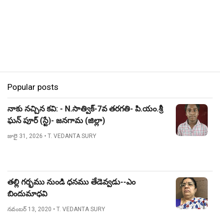
Popular posts
నాకు నచ్చిన కవి: - N.సాత్విక్-7వ తరగతి- పి.యం.శ్రీ
ఘన్ పూర్ (స్టే)- జనగామ (జిల్లా)
జులై 31, 2026
• T. VEDANTA SURY
తల్లి గర్భము నుండి ధనము తేడెవ్వడు--ఎం
బిందుమాధవి
నవంబర్ 13, 2020
• T. VEDANTA SURY