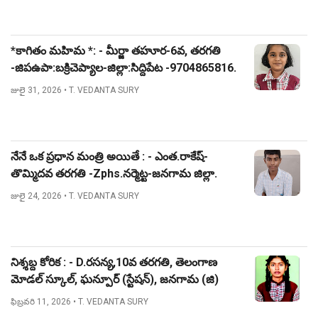
*కాగితం మహిమ *: - మీర్జా తహూర-6వ, తరగతి
-జిపఉపా:బక్రిచెప్యాల-జిల్లా:సిద్దిపేట -9704865816.
జులై 31, 2026
• T. VEDANTA SURY
నేనే ఒక ప్రధాన మంత్రి అయితే : - ఎంత.రాకేష్-
తొమ్మిదవ తరగతి -Zphs.నర్మెట్ట-జనగామ జిల్లా.
జులై 24, 2026
• T. VEDANTA SURY
నిశ్శబ్ద కోరిక : - D.రసన్య,10వ తరగతి, తెలంగాణ
మోడల్ స్కూల్, ఘన్పూర్ (స్టేషన్), జనగామ (జి)
ఫిబ్రవరి 11, 2026
• T. VEDANTA SURY