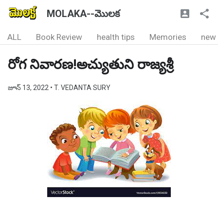
MOLAKA--మొలక
ALL
Book Review
health tips
Memories
new
రోగ నివారణ!అచ్యుతుని రాజ్యశ్రీ
జూన్ 13, 2022
• T. VEDANTA SURY