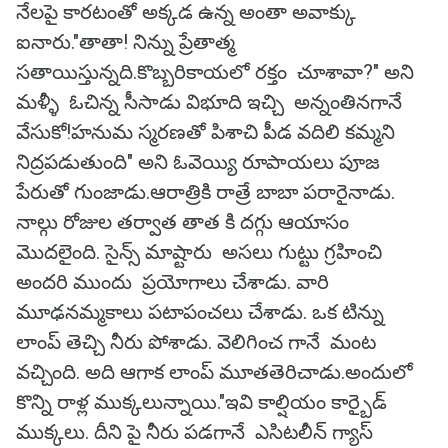
నేలపై కారటంతో అక్కడ ఉన్న అంతా అవాక్కు
ఐనారు."తాతా! నిన్ను ప్రేతాత్మ
సతాయిస్తున్నది.కొబ్బరికాయలో రక్తం చూశావా?" అని
మళ్ళీ ఓచిన్న సీసాడు విభూది ఇచ్చి అన్నంతినగానే
వేసుకో!హనుమ స్మరణతో పిశాచి పీడ వదిలి కమ్మని
నిద్రపడుతుంది" అని ఓవెయ్యి రూపాయలు పూజ
పేరుతో గుంజాడు.ఆరాత్రికి రాత్రే బాబా పరారైనాడు.
నాల్గు రోజుల తర్వాత తాత కి దగ్గు ఆయాసం
మొదలైంది. సైన్స్ మాష్టారు అసలు గుట్టు గ్రహించి
అందరి ముందు ప్రయోగాలు చేశాడు. వారి
మూఢనమ్మకాలు పటాపంచలు చేశాడు. ఒక టిన్ను
లాంప్ తెచ్చి నీరు పోశాడు. వెలిగించ గానే మంట
వచ్చింది. అది ఆగాక లాంప్ మూతతెరిచాడు.అందులో
కొన్ని రాళ్ల ముక్కలున్నాయి."ఇవి కాల్షియం కార్బైడ్
ముక్కలు. దీని పై నీరు పడగానే ఎసిటలీన్ గ్యాస్