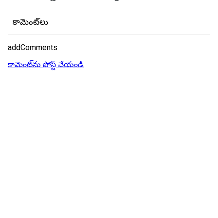
కామెంట్‌లు
addComments
కామెంట్‌ను పోస్ట్ చేయండి