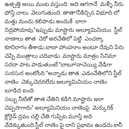
ఉత్పత్తి అయి మంట వస్తుంది. అది ఆగగానే మళ్ళీ నీరు
పోస్తే చాలు. వెలుగుతుంది. తాతా!నీకిచ్చిన విభూది లో
మత్తు మందు కలిపాడు.అందుకే బాగా
నిద్రపోయావు."ఇప్పుడు మాష్టారు అల్యూమినియం స్టీల్
నాణాలు తాత చెరో అరచేతిలో పెట్టి ఎంచక్కా
కూనిరాగం తీశాడు.బాబా హాంహూం అంటూ దేవుని పేరు
చెప్పి మంత్రాలు చదివాడు. మాష్టారు మాత్రం సినిమా
సరదా పాట పాడుతుంటే "బాబూ!నాచెయ్యి వేడిగా
సురసుర అంటోంది "అన్నాడు తాత. ఎడంచేతిలోని స్టీల్
నాణెం చెక్కుచెదరలేదు.అల్యూమినియం నాణెం
బూడిద ఐంది.
సబ్బు నీటితో తాత చేతిని కడిగి మాష్టారు ఇలా
చెప్పసాగారు" అల్యూమినియం నాణెంపై మెర్కురిక్
క్లోరైడ్ ద్రవం చల్లి చేతి గుప్పిట మూస్తే అది
వేడెక్కుతుంది.స్టీల్ నాణెం పై దాని ప్రభావం ఉండదు.కానీ