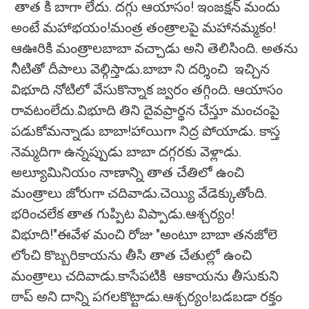
తాత కి బాగా లేదు. దగ్గు ఆయాసం! ఇంజక్షన్ మందు
అంటే మహాభయం!మంత్ర తంత్రాలపై మహానమ్మకం!
ఆఊరికి మంత్రాలబాబా వచ్చాడు అని తెలిసింది. అతను
నీటితో దీపాలు వెల్గిస్తాడు.బాబా ని దర్శించి ఇచ్చిన
విభూది నోటిలో వేసుకొన్నాక జ్వరం తగ్గింది. ఆయాసం
రావటంలేదు.విభూది తిని దైవప్రార్థన చేస్తూ మంచంపై
పడుకోమన్నాడు బాబా!హాయిగా నిద్ర పోయాడు. కాస్త
నెమ్మదిగా ఉన్నప్పుడు బాబా దగ్గరకు వెళ్లాడు.
అల్యూమినియం నాణాన్ని తాత చేతిలో ఉంచి
మంత్రాలు జోరుగా చదివాడు.చెయ్యి వేడెక్కుతోంది.
భరించలేక తాత గుప్పిట విప్పాడు.ఆశ్చర్యం!
విభూది!"ఈవేళ మంచి రోజు "అంటూ బాబా తనజోలె
లోంచి కొబ్బరికాయను తీసి తాత చేతుల్లో ఉంచి
మంత్రాలు చదివాడు.కాసేపటికి ఆకాయను తీసుకుని
ఠాప్ అని దాన్ని పగలకొట్టాడు.ఆశ్చర్యం!బడబడా రక్తం