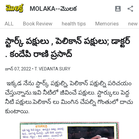
MOLAKA--మొలక
ALL
Book Review
health tips
Memories
new
స్టార్క్ పక్షులు , పెలికాన్ పక్షులు; డాక్టర్
. కందేపి రాణి ప్రసాద్
జూన్ 07, 2022
• T. VEDANTA SURY
ఇక్కడ నేను స్టార్క్ పక్షుల్ని, పెలికాన్ పక్షుల్ని పరిచయం
చేస్తున్నాను.ఇవి నీటిలో జీవించే పక్షులు. స్టార్కులు పెద్ద
నీటి పక్షులు.పెలికాన్ లు మింగిన చేపల్ని గొంతులో దాచు
కుంటాయి.