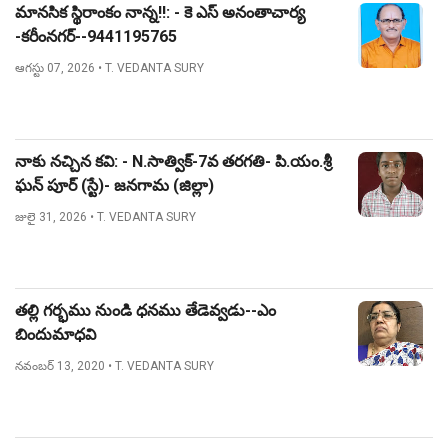
మానసిక స్థిరాంకం నాన్న!!: - కె ఎస్ అనంతాచార్య
-కరీంనగర్--9441195765
ఆగస్టు 07, 2026
• T. VEDANTA SURY
నాకు నచ్చిన కవి: - N.సాత్విక్-7వ తరగతి- పి.యం.శ్రీ
ఘన్ పూర్ (స్టే)- జనగామ (జిల్లా)
జులై 31, 2026
• T. VEDANTA SURY
తల్లి గర్భము నుండి ధనము తేడెవ్వడు--ఎం
బిందుమాధవి
నవంబర్ 13, 2020
• T. VEDANTA SURY