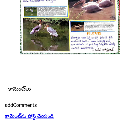
కామెంట్‌లు
addComments
కామెంట్‌ను పోస్ట్ చేయండి