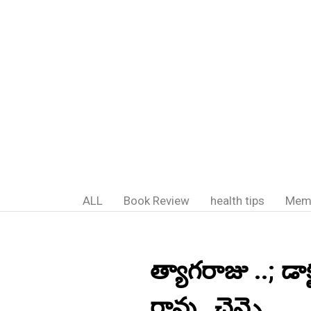
ALL
Book Review
health tips
Mem
త్యాగరాజు ..; డాక్
రావు , చెన్నై