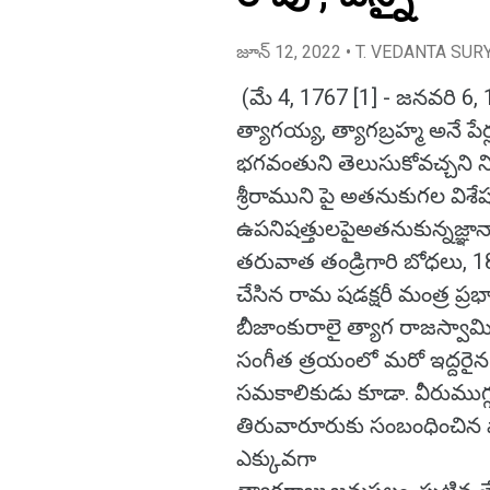
జూన్ 12, 2022
• T. VEDANTA SUR
(మే 4, 1767 [1] - జనవరి 6, 
త్యాగయ్య, త్యాగబ్రహ్మ అనే పేర
భగవంతుని తెలుసుకోవచ్చని న
శ్రీరాముని పై అతనుకుగల విశేష భ
ఉపనిషత్తులపైఅతనుకున్నజ్ఞ
తరువాత తండ్రిగారి బోధలు, 
చేసిన రామ షడక్షరీ మంత్ర ప్రభ
బీజాంకురాలై త్యాగ రాజస్వామ
సంగీత త్రయంలో మరో ఇద్దరైన శ్య
సమకాలికుడు కూడా. వీరుముగ్
తిరువారూరుకు సంబంధించిన వార
ఎక్కువగా