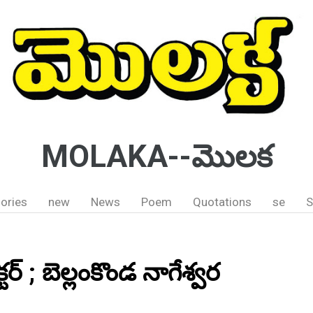
MOLAKA--మొలక
ories
new
News
Poem
Quotations
se
S
టర్ ; బెల్లంకొండ నాగేశ్వర