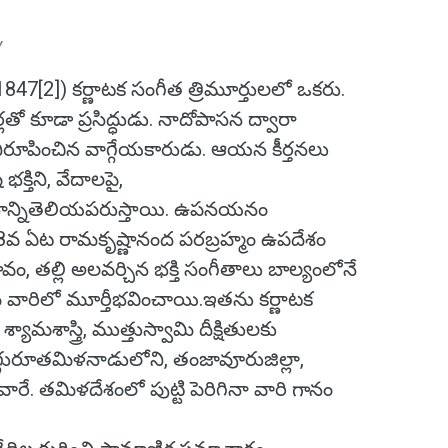
Y
1847[2]) కర్ణాటక సంగీత త్రిమూర్తులలో ఒకరు.
్లతో కూడా ప్రసిద్ధుడు. నాదోపాసన ద్వారా
ిరూపించిన వాగ్గేయకారుడు. ఆయన కీర్తనలు
క్తిని, వేదాలపై,
ానాన్నితెలియపరుస్తాయి. ఉపనయనం
18వ ఏట రామకృష్ణానంద పరబ్రహ్మం ఉపదేశం
ావం, తల్లి అలవర్చిన భక్తి సంగీతాలు బాల్యంలోనే
ి వారిలో మూర్తీభవించాయి.ఇతను కర్ణాటక
ామశాస్త్రి, ముత్తుస్వామి దీక్షితులకు
గురూతమిళనాడులోని, తంజావూరుజిల్లా,
ే. తమిళదేశంలో పుట్టి పెరిగినా వారి గానం