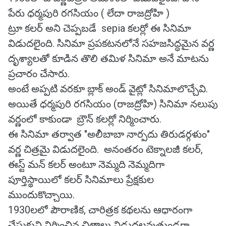
పేరు ధర్మపురి రగసియం ( లేదా రాజద్రోహి )
ట్రూ కలర్ అని చెప్పబడే sepia కలర్లో ఈ సినిమా
విడుదలైంది. సినిమా ప్రపకటనలోనే సహజసిద్ధమైన వర్ణ
దృశ్యాలతో కూడిన తొలి తమిళ సినిమా అనే మాటను
ప్రచారం చేసారు.
అంటే అప్పటి వరకూ బ్లాక్ అండ్ వైట్లో సినిమాలొచ్చేవి.
అయితే ధర్మపురి రగసియం (రాజద్రోహి) సినిమా నలుపు
వర్ణంలో కాకుండా బ్రౌన్ కలర్లో నిర్మించారు.
ఈ సినిమా తర్వాత "అలీబాబా నార్పదు తిరుడర్గళుం"
వర్ణ చిత్రమై విడుదలైంది. అనంతరం టెక్నాలజీ కలర్,
ఈస్ట్ మన్ కలర్ అంటూ నెమ్మది నెమ్మదిగా
పూర్తిస్థాయిలో కలర్ సినిమాలు ప్రేక్షకుల
ముందుకొచ్చాయి.
1930లలో పౌరాణిక, చారిత్రక కథలను ఆధారంగా
చేసుకుని నిర్మించిన చిత్రాలు విడుదలవుతుండగా