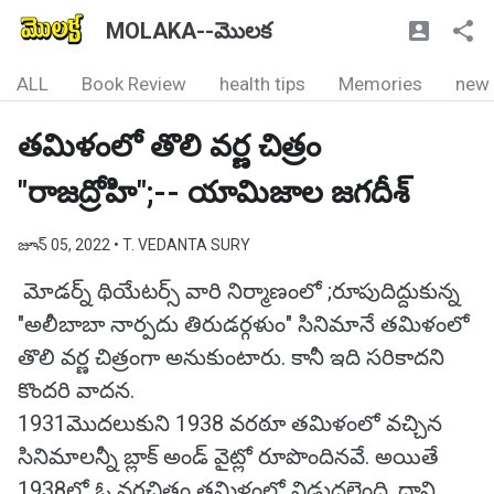
MOLAKA--మొలక
ALL
Book Review
health tips
Memories
new
తమిళంలో తొలి వర్ణ చిత్రం
"రాజద్రోహి";-- యామిజాల జగదీశ్
జూన్ 05, 2022
• T. VEDANTA SURY
మోడర్న్ థియేటర్స్ వారి నిర్మాణంలో ;రూపుదిద్దుకున్న
"అలీబాబా నార్పదు తిరుడర్గళుం" సినిమానే తమిళంలో
తొలి వర్ణ చిత్రంగా అనుకుంటారు. కానీ ఇది సరికాదని
కొందరి వాదన.
1931మొదలుకుని 1938 వరఠూ తమిళంలో వచ్చిన
సినిమాలన్నీ బ్లాక్ అండ్ వైట్లో రూపొందినవే. అయితే
1938లో ఓ వర్ణచిత్రం తమిళంలో విడుదలైంది. దాని