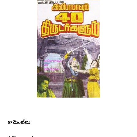
కామెంట్‌లు