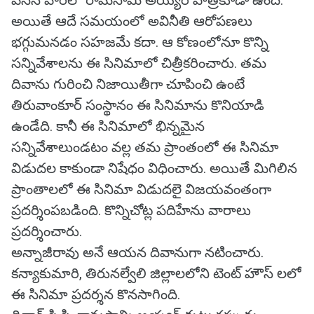
వేసిన వారిలో రామసామి అయ్యర్ పాత్రకూడా ఉంది.
అయితే ఆదే సమయంలో అవినీతి ఆరోపణలు
భగ్గుమనడం సహజమే కదా. ఆ కోణంలోనూ కొన్ని
సన్నివేశాలను ఈ సినిమాలో చిత్రీకరించారు. తమ
దివాను గురించి నిజాయితీగా చూపించి ఉంటే
తిరువాంకూర్ సంస్థానం ఈ సినిమాను కొనియాడి
ఉండేది. కానీ ఈ సినిమాలో భిన్నమైన
సన్నివేశాలుండటం వల్ల తమ ప్రాంతంలో ఈ సినిమా
విడుదల కాకుండా నిషేధం విధించారు. అయితే మిగిలిన
ప్రాంతాలలో ఈ సినిమా విడుదలై విజయవంతంగా
ప్రదర్శింపబడింది. కొన్నిచోట్ల పదిహేను వారాలు
ప్రదర్శించారు.
అన్నాజీరావు అనే ఆయన దివానుగా నటించారు.
కన్యాకుమారి, తిరునల్వేలి జిల్లాలలోని టెంట్ హౌస్ లలో
ఈ సినిమా ప్రదర్శన కొనసాగింది.