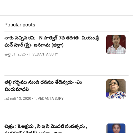
Popular posts
నాకు నచ్చిన కవి: - N.సాత్విక్-7వ తరగతి- పి.యం.శ్రీ
ఘన్ పూర్ (స్టే)- జనగామ (జిల్లా)
జులై 31, 2026
• T. VEDANTA SURY
తల్లి గర్భము నుండి ధనము తేడెవ్వడు--ఎం
బిందుమాధవి
నవంబర్ 13, 2020
• T. VEDANTA SURY
చిత్రం : కె.అక్షయ , సి ఇ సి మొదటి సంవత్సరం ,