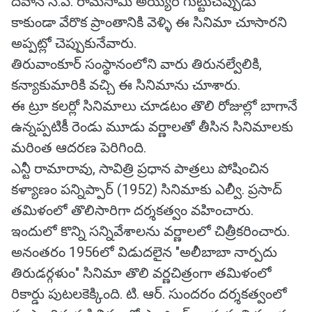
దివాన్ సి.పి. రామసామి అయ్యర్ గుట్టుచప్పుడు
కాకుండా వేరొక ప్రాంతానికి వెళ్ళి ఈ సినిమా చూసారని
అప్పట్లో చెప్పుకునేవారు.
తిరువాంకూర్ సంస్థానంలోని వారు తిరునల్వేలికి,
కన్యాకుమారికి వచ్చి ఈ సినిమాను చూశారు.
ఈ ట్రూ కలర్లో సినిమాలు చూడటం తొలి రోజుల్లో బాగానే
ఉన్నప్పటికీ రెండు మూడు వర్ణాలతో తీసిన సినిమాలకు
మరింత ఆదరణ పెరిగింది.
ఎన్టీ రామారావు, సావిత్రి ప్రధాన పాత్రలు పోషించిన
కళ్యాణం పన్నిప్పార్ (1952) సినిమాకు ఎల్వీ. ప్రసాద్
తమిళంలో తొలిసారిగా దర్శకత్వం వహించారు.
ఇందులో కొన్ని సన్నివేశాలను వర్ణాలలో చిత్రీకరించారు.
అనంతరం 1956లో విడుదలైన "అలీబాబా నార్పదు
తిరుడర్గళుం" సినిమా తొలి వర్ణచిత్రంగా తమిళంలో
రికార్డు పుటలకెక్కింది. టి. ఆర్. సుందరం దర్శకత్వంలో