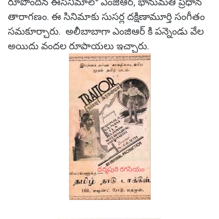
రూపొందిన ఈసినిమాలో ఎంజిఆర్, భానుమతి ప్రధాన
తారాగణం. ఈ సినిమాకు సుసర్ల దక్షిణామూర్తి సంగీతం
సమకూర్చారు. అలీబాబాగా ఎంజిఆర్ కి పన్నెండు వేల
అయిదు వందల రూపాయలు ఇచ్చారు.