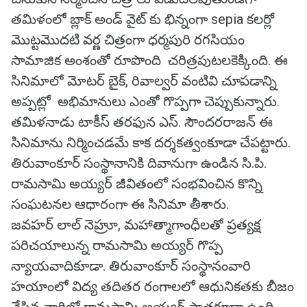
తమిళంలో బ్లాక్ అండ్ వైట్ కు భిన్నంగా sepia కలర్లో
మొట్టమొదటి వర్ణ చిత్రంగా ధర్మపురి రగసియం
సామాజిక అంశంతో రూపొంది చరిత్రపుటలకెక్కింది. ఈ
సినిమాలో మోటర్ బైక్, రివాల్వర్ వంటివి చూపడాన్ని
అప్పట్లో అభిమానులు ఎంతో గొప్పగా చెప్పుకున్నారు.
తమిళనాడు టాకీస్ తరఫున ఎస్. సౌందరరాజన్ ఈ
సినిమాను నిర్మించడమే కాక దర్శకత్వంకూడా చేపట్టారు.
తిరువాంకూర్ సంస్థానానికి దివానుగా ఉండిన సి.పి.
రామసామి అయ్యర్ జీవితంలో సంభవించిన కొన్ని
సంఘటనల ఆధారంగా ఈ సినిమా తీశారు.
జవహర్ లాల్ నెహ్రూ, మహాత్మాగాంధీలతో ప్రత్యక్ష
పరిచయాలున్న రామసామి అయ్యర్ గొప్ప
న్యాయవాదికూడా. తిరువాంకూర్ సంస్థానంవారి
హయాంలో విద్య తదితర రంగాలలో ఆధునికతకు బీజం