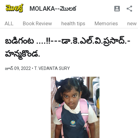
MOLAKA--మొలక
ALL
Book Review
health tips
Memories
new
బడిగంట ....!!---డా.కె.ఎల్.వి.ప్రసాద్.-
హన్మకొండ.
జూన్ 09, 2022
• T. VEDANTA SURY