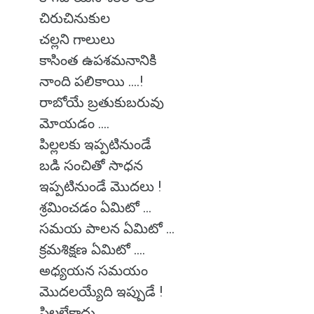
చిరుచినుకుల
చల్లని గాలులు
కాసింత ఉపశమనానికి
నాంది పలికాయి ....!
రాబోయే బ్రతుకుబరువు
మోయడం ....
పిల్లలకు ఇప్పటినుండే
బడి సంచితో సాధన
ఇప్పటినుండే మొదలు !
శ్రమించడం ఏమిటో ...
సమయ పాలన ఏమిటో ...
క్రమశిక్షణ ఏమిటో ....
అధ్యయన సమయం
మొదలయ్యేది ఇప్పుడే !
పిల్లలేకాదు ....