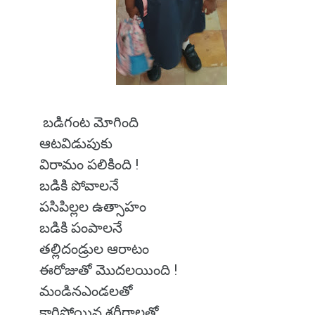
బడిగంట మోగింది
ఆటవిడుపుకు
విరామం పలికింది !
బడికి పోవాలనే
పసిపిల్లల ఉత్సాహం
బడికి పంపాలనే
తల్లిదండ్రుల ఆరాటం
ఈరోజుతో మొదలయింది !
మండినఎండలతో
కాగిపోయిన శరీరాలతో