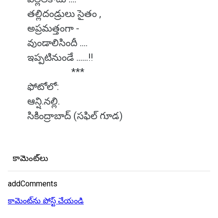
తల్లిదండ్రులు సైతం ,
అప్రమత్తంగా -
వుండాలిసిందీ ....
ఇప్పటినుండే ......!!
***
ఫోటోలో:
ఆన్షి.నల్లి.
సికింద్రాబాద్ (సఫిల్ గూడ)
కామెంట్‌లు
addComments
కామెంట్‌ను పోస్ట్ చేయండి