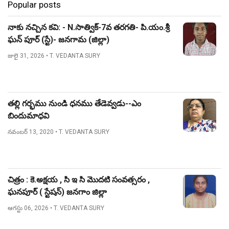
Popular posts
నాకు నచ్చిన కవి: - N.సాత్విక్-7వ తరగతి- పి.యం.శ్రీ
ఘన్ పూర్ (స్టే)- జనగామ (జిల్లా)
జులై 31, 2026
• T. VEDANTA SURY
తల్లి గర్భము నుండి ధనము తేడెవ్వడు--ఎం
బిందుమాధవి
నవంబర్ 13, 2020
• T. VEDANTA SURY
చిత్రం : కె.అక్షయ , సి ఇ సి మొదటి సంవత్సరం ,
ఘనపూర్ ( స్టేషన్) జనగాం జిల్లా
ఆగస్టు 06, 2026
• T. VEDANTA SURY