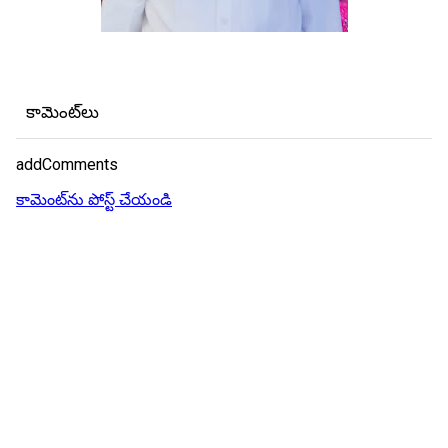
కామెంట్‌లు
addComments
కామెంట్‌ను పోస్ట్ చేయండి