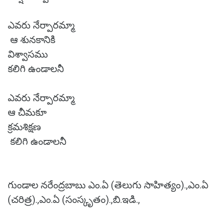
ఎవరు నేర్పారమ్మా
ఆ శునకానికి
విశ్వాసము
కలిగి ఉండాలనీ
ఎవరు నేర్పారమ్మా
ఆ చీమకూ
క్రమశిక్షణ
కలిగి ఉండాలనీ
గుండాల నరేంద్రబాబు ఎం.ఏ (తెలుగు సాహిత్యం).,ఎం.ఏ
(చరిత్ర).,ఎం.ఏ (సంస్కృతం).,బి.ఇడి.,