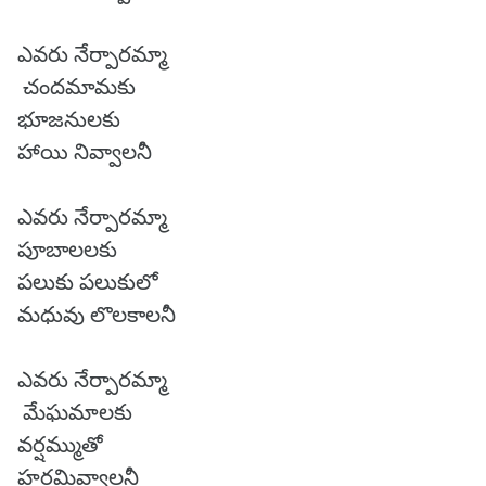
ఎవరు నేర్పారమ్మా
చందమామకు
భూజనులకు
హాయి నివ్వాలనీ
ఎవరు నేర్పారమ్మా
పూబాలలకు
పలుకు పలుకులో
మధువు లొలకాలనీ
ఎవరు నేర్పారమ్మా
మేఘమాలకు
వర్షమ్ముతో
హర్షమివ్వాలనీ