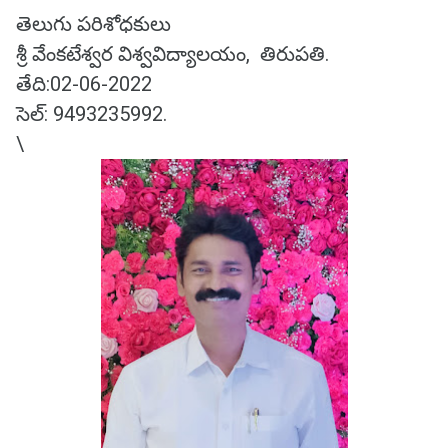
తెలుగు పరిశోధకులు
శ్రీ వేంకటేశ్వర విశ్వవిద్యాలయం, తిరుపతి.
తేది:02-06-2022
సెల్: 9493235992.
\