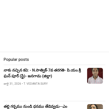
Popular posts
నాకు నచ్చిన కవి: - N.సాత్విక్-7వ తరగతి- పి.యం.శ్రీ
ఘన్ పూర్ (స్టే)- జనగామ (జిల్లా)
జులై 31, 2026
• T. VEDANTA SURY
తల్లి గర్భము నుండి ధనము తేడెవ్వడు--ఎం