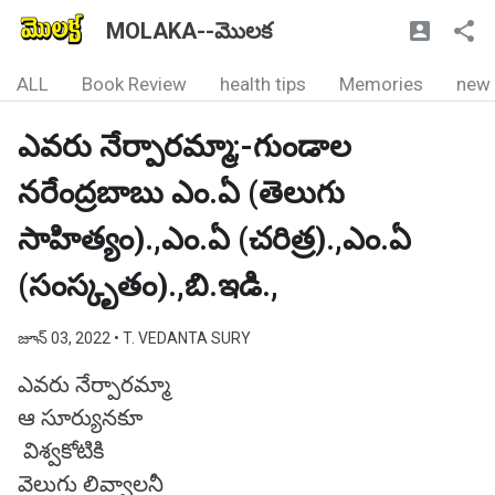
MOLAKA--మొలక
ALL
Book Review
health tips
Memories
new
ఎవరు నేర్పారమ్మా;-గుండాల
నరేంద్రబాబు ఎం.ఏ (తెలుగు
సాహిత్యం).,ఎం.ఏ (చరిత్ర).,ఎం.ఏ
(సంస్కృతం).,బి.ఇడి.,
జూన్ 03, 2022
• T. VEDANTA SURY
ఎవరు నేర్పారమ్మా
ఆ సూర్యునకూ
విశ్వకోటికి
వెలుగు లివ్వాలనీ