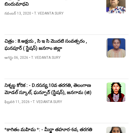
బిందుమాధవి
నవంబర్ 13, 2020
• T. VEDANTA SURY
చిత్రం : కె.అక్షయ , సి ఇ సి మొదటి సంవత్సరం ,
ఘనపూర్ ( స్టేషన్) జనగాం జిల్లా
ఆగస్టు 06, 2026
• T. VEDANTA SURY
నిశ్శబ్ద కోరిక : - D.రసన్య,10వ తరగతి, తెలంగాణ
మోడల్ స్కూల్, ఘన్పూర్ (స్టేషన్), జనగామ (జి)
ఫిబ్రవరి 11, 2026
• T. VEDANTA SURY
*కాగితం మహిమ *: - మీర్జా తహూర-6వ, తరగతి